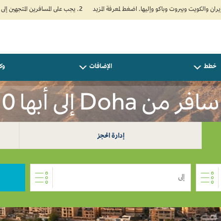
2. يجب على المسافرين المتجهين إلى الهند تعبئة نموذج الإقرار الصحي الذاتي (Air Suvidha) الإلزامي قبل موعد الوصول بـ 24 ساعة على الأقل. اضغط هنا للدخول إلى بوابة Air Suvidha.
خطط
الإضافات
وكل
سافر من Doha إلى أبها 0
إدارة الحجز
إلى