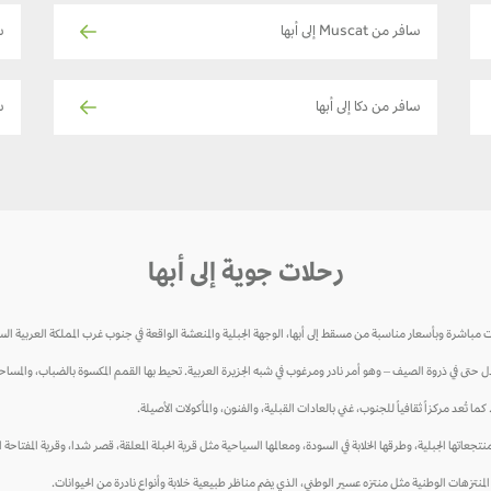
سافر من Muscat إلى أبها
س
سافر من دكا إلى أبها
س
رحلات جوية إلى أبها
باشرة وبأسعار مناسبة من مسقط إلى أبها، الوجهة الجبلية والمنعشة الواقعة في جنوب غرب المملكة العربية الس
ل حتى في ذروة الصيف – وهو أمر نادر ومرغوب في شبه الجزيرة العربية. تحيط بها القمم المكسوة بالضباب، والمساحات 
ما تُعد مركزاً ثقافياً للجنوب، غني بالعادات القبلية، والفنون، والمأكولات الأصيلة.
ها الجبلية، وطرقها الخلابة في السودة، ومعالمها السياحية مثل قرية الحبلة المعلقة، قصر شدا، وقرية المفتاحة ال
نتزهات الوطنية مثل منتزه عسير الوطني، الذي يضم مناظر طبيعية خلابة وأنواع نادرة من الحيوانات.