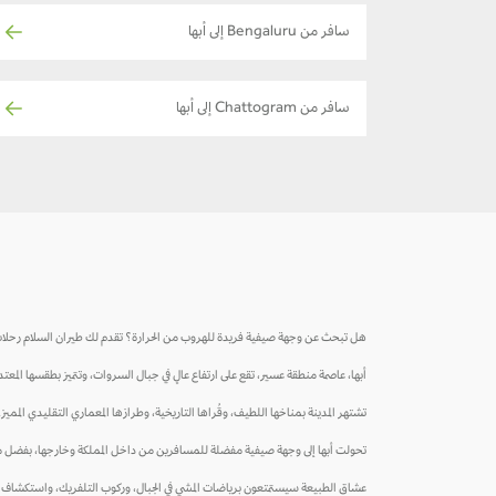
سافر من Bengaluru إلى أبها
سافر من Chattogram إلى أبها
هل تبحث عن وجهة صيفية فريدة للهروب من الحرارة؟ تقدم لك طيران السلام رحلات م
أبها، عاصمة منطقة عسير، تقع على ارتفاع عالٍ في جبال السروات، وتتميز بطقسها المعتد
تشتهر المدينة بمناخها اللطيف، وقُراها التاريخية، وطرازها المعماري التقليدي المميز. ك
تحولت أبها إلى وجهة صيفية مفضلة للمسافرين من داخل المملكة وخارجها، بفضل منتجعات
عشاق الطبيعة سيستمتعون برياضات المشي في الجبال، وركوب التلفريك، واستكشاف الم