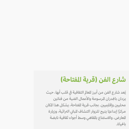
شارع الفن (قرية المفتاحة)
يُعد شارع الفن من أبرز المعالم الثقافية في قلب أبها، حيث
يزدان بالجدران المرسومة والأعمال الفنية من فنانين
محليين وإقليميين. بجانب قرية المفتاحة، يشكل هذا المكان
مركزًا إبداعيًا يتيح للزوار اكتشاف المباني التراثية، وزيارة
المعارض، والاستمتاع بالمقاهي وسط أجواء ثقافية نابضة
بالحياة.