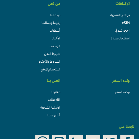
الإضافات
من نحن
برنامج العضوية
نبذة عنا
eSIM
رؤيتنا ورسالتنا
احجز فندقً
أسطولنا
استئجار سيارة
الأخبار
الوظائف
شروط النقل
الشروط والأحكام
استخدام الموقع
وكلاء السفر
اتصل بنا
وكلاء السفر
مكاتبنا
الملاحظات
الأسئلة الشائعة
أعلن معنا
تابعنا على