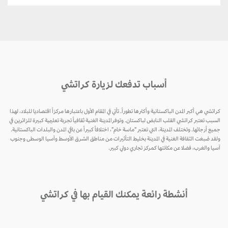
أسباب تدفعك لزيارة كراتشي
كراتشي هي أكبر المدن الباكستانية وأكثرها تطوراً. تأتي في المقام الأول باعتبارها مركزاً اقتصاديا للبلاد، لهذا
السبب تعتبر كراتشي القلب النابض لباكستان. وتوفرالمدينة الغنية ثقافياً تجربة تعليمية كبيرة للزائرين في
جميع أرجائها. وتختلف المدينة، التي تعتبر "ماسة خام"، اختلافاً كبيراً عن باقي المدن والبلدات الباكستانية.
ولقد صُبغت الثقافة الغنية في المدينة بخليط التأثيرات من مناطق الشرق الأوسط وآسيا الوسطى وجنوب
آسيا والغرب، فضلا عن مكانتها كمركز تجاري دولي كبير.
أنشطة رائعة يمكنك القيام بها في كراتشي