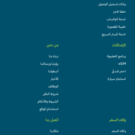
بيانات تسجيل الوصول
حفظ الحجز
خدمة الواتساب
حقيبة المقصورة
خدمة المسار السريع
الإضافات
من نحن
برنامج العضوية
نبذة عنا
eSIM
رؤيتنا ورسالتنا
احجز فندقً
أسطولنا
استئجار سيارة
الأخبار
الوظائف
شروط النقل
الشروط والأحكام
استخدام الموقع
وكلاء السفر
اتصل بنا
وكلاء السفر
مكاتبنا