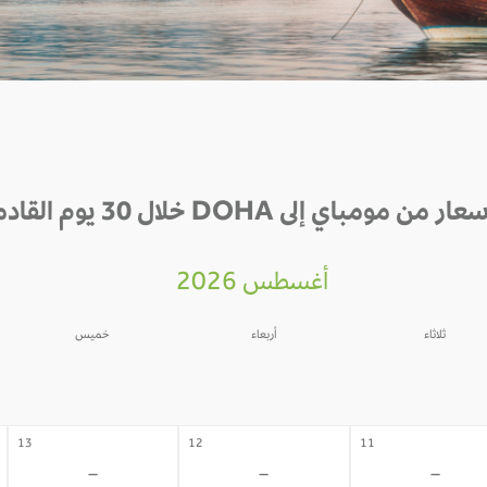
ار من مومباي إلى DOHA خلال 30 يوم القادمة
أغسطس 2026
ثلاثاء
أربعاء
خميس
06
05
04
-
-
-
13
12
11
-
-
-