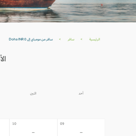
الرئيسية
>
سافر
>
سافر من مومباي إلى Doha INR 0
الأسع
أحد
اثنين
03
02
-
-
10
09
-
-