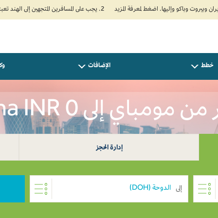
2. يجب على المسافرين المتجهين إلى الهند تعبئة نموذج الإقرار الصحي الذاتي (Air Suvidha) الإلزامي قبل موعد الوصول بـ 24 ساعة على الأقل. اضغط هنا للدخول إلى بوابة Air Suvidha.
خطط
الإضافات
وكل
 مومباي إلى Doha INR 0
إدارة الحجز
إلى