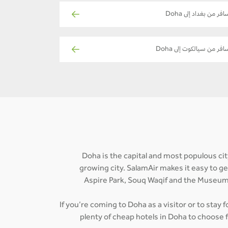
افر من بغداد إلى Doha
افر من سيالكوت إلى Doha
Doha is the capital and most populous city
growing city. SalamAir makes it easy to g
Aspire Park, Souq Waqif and the Museum 
If you’re coming to Doha as a visitor or to stay 
plenty of cheap hotels in Doha to choose 