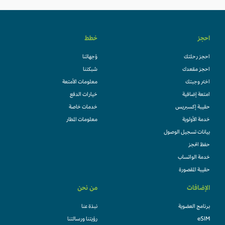
احجز
خطط
احجز رحلتك
وُجهاتنا
احجز مقعدك
شبكتنا
اختر وجبتك
معلومات الأمتعة
امتعة إضافية
خيارات الدفع
حقيبة إكسبريس
خدمات خاصة
خدمة الأولوية
معلومات المطار
بيانات تسجيل الوصول
حفظ الحجز
خدمة الواتساب
حقيبة المقصورة
الإضافات
من نحن
برنامج العضوية
نبذة عنا
eSIM
رؤيتنا ورسالتنا