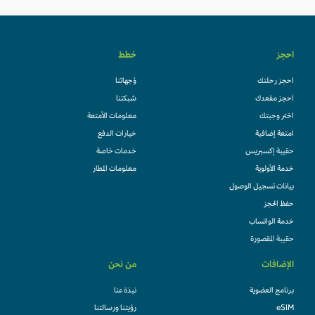
احجز
خطط
احجز رحلتك
وُجهاتنا
احجز مقعدك
شبكتنا
اختر وجبتك
معلومات الأمتعة
امتعة إضافية
خيارات الدفع
حقيبة إكسبريس
خدمات خاصة
خدمة الأولوية
معلومات المطار
بيانات تسجيل الوصول
حفظ الحجز
خدمة الواتساب
حقيبة المقصورة
الإضافات
من نحن
برنامج العضوية
نبذة عنا
eSIM
رؤيتنا ورسالتنا