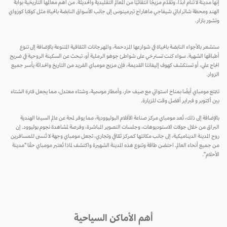
إنها مدينة لا تنام أبدًا، وتقدّم مزيجًا انتقائيًا من المعالم التقليدية والحديثة. من أهم معالمها التاريخية بوابة
الهند ومحطة شاتراباتي شيفاجي ماهاراج تيرمينوس إلى جانب الأسواق النابضة بالحياة مثل كولابا كوزواي
وتشور بازار.
ستشعر بالأجواء النابضة بالحياة في شوارعها المزدحمة، والمهرجانات الثقافية المتنوعة بالإضافة إلى تنوع
أطباقها الشهية. سواء كنت تسترخي على شواطئ جوهو الرملية أو، تبحث عن السكينة الروحية في ضريح
الحاج علي، أو تستكشف كهوف إليفانتا القديمة، فإن مزيج مومباي الفريد من التاريخ والحداثة يأسر جميع
الزوار.
تتمتع مومباي أيضًا بمناخ استوائي مع صيف حار، وأمطار موسمية، وشتاء معتدل، مما يجعل فترة الشتاء
بين أكتوبر و فبراير أفضل وقت للزيارة.
بالإضافة إلى ذلك، تُعد مومباي مركز صناعة الأفلام البوليوودية، مما يوفر لمحة عن عالم السينما الهندية
البراق من خلال جولات الاستوديوهات، وجلسات التصوير المباشرة، وفرصة لمشاهدة نجوم بوليوود. إن
روح المدينة الديناميكية، إلى جانب مكانتها كمركز ثقافي وتجاري، تجعل مومباي وجهة لا تُنسى للمسافرين
من جميع أنحاء العالم. احتضن طاقة وتنوع هذه المدينة الشهيرة واكتشف لماذا تُعتبر مومباي حقًا "مدينة
الأحلام".
أهم الأماكن السياحية