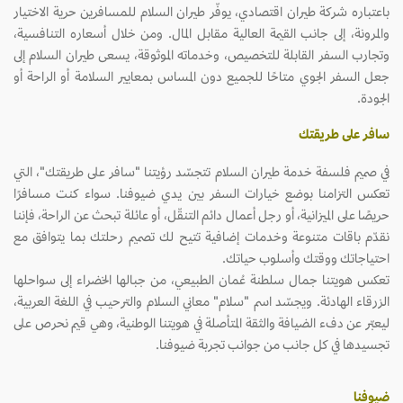
باعتباره شركة طيران اقتصادي، يوفّر طيران السلام للمسافرين حرية الاختيار
والمرونة، إلى جانب القيمة العالية مقابل المال. ومن خلال أسعاره التنافسية،
وتجارب السفر القابلة للتخصيص، وخدماته الموثوقة، يسعى طيران السلام إلى
جعل السفر الجوي متاحًا للجميع دون المساس بمعايير السلامة أو الراحة أو
الجودة.
سافر على طريقتك
في صميم فلسفة خدمة طيران السلام تتجسّد رؤيتنا "سافر على طريقتك"، التي
تعكس التزامنا بوضع خيارات السفر بين يدي ضيوفنا. سواء كنت مسافرًا
حريصًا على الميزانية، أو رجل أعمال دائم التنقّل، أو عائلة تبحث عن الراحة، فإننا
نقدّم باقات متنوعة وخدمات إضافية تتيح لك تصميم رحلتك بما يتوافق مع
احتياجاتك ووقتك وأسلوب حياتك.
تعكس هويتنا جمال سلطنة عُمان الطبيعي، من جبالها الخضراء إلى سواحلها
الزرقاء الهادئة. ويجسّد اسم "سلام" معاني السلام والترحيب في اللغة العربية،
ليعبّر عن دفء الضيافة والثقة المتأصلة في هويتنا الوطنية، وهي قيم نحرص على
تجسيدها في كل جانب من جوانب تجربة ضيوفنا.
ضيوفنا