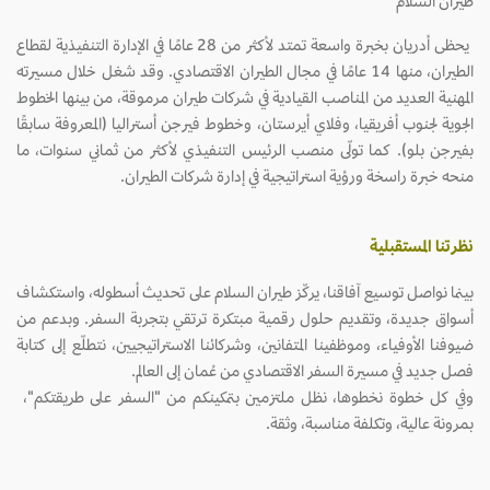
طيران السلام
يحظى أدريان بخبرة واسعة تمتد لأكثر من 28 عامًا في الإدارة التنفيذية لقطاع
الطيران، منها 14 عامًا في مجال الطيران الاقتصادي. وقد شغل خلال مسيرته
المهنية العديد من المناصب القيادية في شركات طيران مرموقة، من بينها الخطوط
الجوية لجنوب أفريقيا، وفلاي أيرستان، وخطوط فيرجن أستراليا (المعروفة سابقًا
بفيرجن بلو). كما تولّى منصب الرئيس التنفيذي لأكثر من ثماني سنوات، ما
منحه خبرة راسخة ورؤية استراتيجية في إدارة شركات الطيران.
نظرتنا المستقبلية
بينما نواصل توسيع آفاقنا، يركّز طيران السلام على تحديث أسطوله، واستكشاف
أسواق جديدة، وتقديم حلول رقمية مبتكرة ترتقي بتجربة السفر. وبدعم من
ضيوفنا الأوفياء، وموظفينا المتفانين، وشركائنا الاستراتيجيين، نتطلّع إلى كتابة
فصل جديد في مسيرة السفر الاقتصادي من عُمان إلى العالم.
وفي كل خطوة نخطوها، نظل ملتزمين بتمكينكم من "السفر على طريقتكم"،
بمرونة عالية، وتكلفة مناسبة، وثقة.