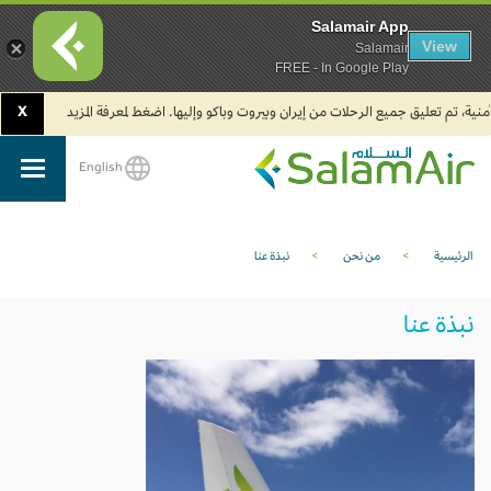
Salamair App
View
Salamair
FREE - In Google Play
2. يجب على المسافرين المتجهين إلى الهند تعبئة نموذج الإقرار الصحي الذاتي (Air Suvidha) الإلزامي قبل موعد الوصول بـ 24 ساعة على الأقل. اضغط هنا للدخول إلى بوابة Air Suvidha.
X
English
SalamAir
الرئيسية
>
من نحن
>
نبذة عنا
نبذة عنا