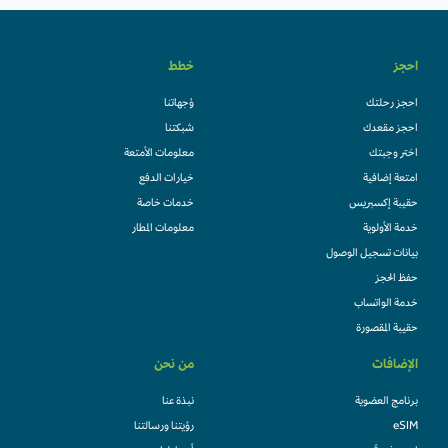
احجز
خطط
احجز رحلتك
وُجهاتنا
احجز مقعدك
شبكتنا
اختر وجبتك
معلومات الأمتعة
امتعة إضافية
خيارات الدفع
حقيبة إكسبريس
خدمات خاصة
خدمة الأولوية
معلومات المطار
بيانات تسجيل الوصول
حفظ الحجز
خدمة الواتساب
حقيبة المقصورة
الإضافات
من نحن
برنامج العضوية
نبذة عنا
eSIM
رؤيتنا ورسالتنا