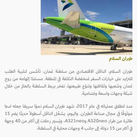
طيران السلام
طيران السلام، الناقل الاقتصادي من سلطنة عُمان، تأسَّس لتلبية الطلب
المُتزايد على خيارات السفر مُنخفضة التكلفة في المنطقة. مستمدًا إلهامه من روح
عُمان وشعبها وثقافتها وتنوّع طبيعتها، نفخر بربط السلطنة بالعالم من خلال
شبكة وجهات واسعة ومُتنامية.
منذ انطلاق عملياته في عام 2017، شهد طيران السلام نموًا سريعًا جعله اسمًا
موثوقًا في مجال صناعة الطيران. واليوم، يشغّل الناقل أسطولًا حديثًا يضم 15
طائرة من طراز A320neo وA321neo، ويُسيّر رحلات إلى أكثر من 40 وجهة
في أكثر من 15 دولة، إلى جانب 4 وجهات محلية في السلطنة.