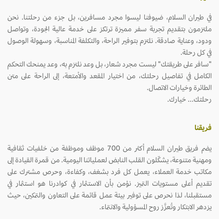
في طيران السلام، ضيوفنا ليسوا مجرد مسافرين، بل جزء من رحلتنا. نحن
ملتزمون بتقديم تجربة سفر مميزة ترتكز على خدمة عالية الجودة، وتواصل
ودود، وعناية صادقة. نلتزم بتوفير الراحة، والتكلفة المناسبة، وسهولة الوصول
في كل رحلة.
"سافر على طريقتك" ليست مجرد شعار، بل وعد نلتزم به، وعد يمنحك التحكم
الكامل في تفاصيل رحلتك، من اختيار المقعد والأمتعة، إلى الراحة على متن
الطائرة وخيارات الاتصال.
رحلتك... خيارك.
فريقنا
يضم فريق طيران السلام أكثر من 700 موظف وموظفة من خلفيات ثقافية
ومهنية متنوعة، يشكّلون القلب النابض لعملياتنا اليومية. من قمرة القيادة إلى
مكاتب خدمة العملاء، يعمل كل فرد بشغف، وكفاءة، وحرص مشترك على
تقديم أعلى مستويات التميز. نؤمن بأن الاستثمار في كوادرنا هو استثمار في
مستقبلنا، لذا نحرص على توفير بيئة عمل قائمة على التعاون والتمكين، حيث
يزدهر الابتكار وتُعزَّز روح المسؤولية والانتماء.