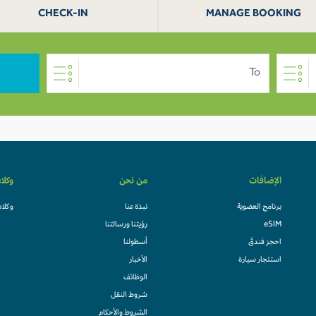
CHECK-IN
MANAGE BOOKING
To
الإضافات
من نحن
وكلا
برنامج العضوية
نبذة عنا
وكلاء
eSIM
رؤيتنا ورسالتنا
احجز فندقً
أسطولنا
استئجار سيارة
الأخبار
الوظائف
شروط النقل
الشروط والأحكام