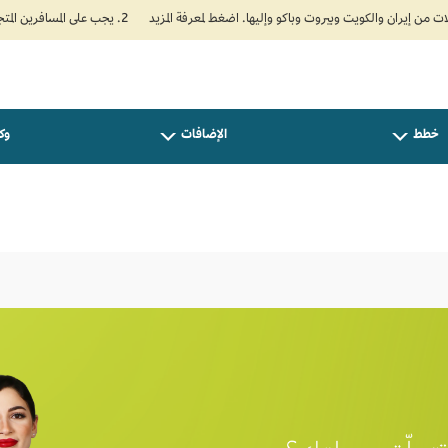
2. يجب على المسافرين المتجهين إلى الهند تعبئة نموذج الإقرار الصحي الذاتي (Air Suvidha) الإلزامي قبل موعد الوصول بـ 24 ساعة على الأقل. اضغط هنا للدخول إلى بوابة Air Suvidha.
خطط
الإضافات
وكل