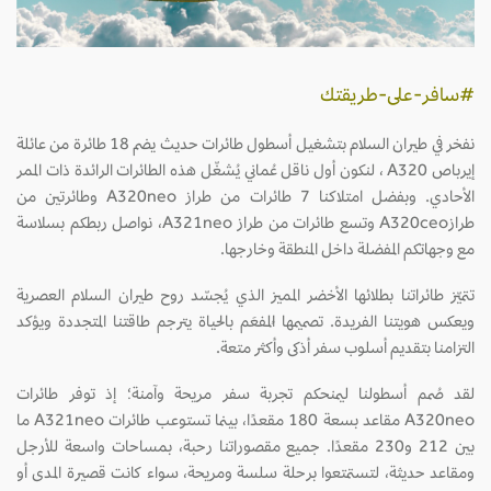
#سافر-على-طريقتك
نفخر في طيران السلام بتشغيل أسطول طائرات حديث يضم 18 طائرة من عائلة
إيرباص A320 ، لنكون أول ناقل عُماني يُشغّل هذه الطائرات الرائدة ذات الممر
الأحادي. وبفضل امتلاكنا 7 طائرات من طراز A320neo وطائرتين من
طرازA320ceo وتسع طائرات من طراز A321neo، نواصل ربطكم بسلاسة
مع وجهاتكم المفضلة داخل المنطقة وخارجها.
تتميّز طائراتنا بطلائها الأخضر المميز الذي يُجسّد روح طيران السلام العصرية
ويعكس هويتنا الفريدة. تصميمها المُفعَم بالحياة يترجم طاقتنا المتجددة ويؤكد
التزامنا بتقديم أسلوب سفر أذكى وأكثر متعة.
لقد صُمم أسطولنا ليمنحكم تجربة سفر مريحة وآمنة؛ إذ توفر طائرات
A320neo مقاعد بسعة 180 مقعدًا، بينما تستوعب طائرات A321neo ما
بين 212 و230 مقعدًا. جميع مقصوراتنا رحبة، بمساحات واسعة للأرجل
ومقاعد حديثة، لتستمتعوا برحلة سلسة ومريحة، سواء كانت قصيرة المدى أو