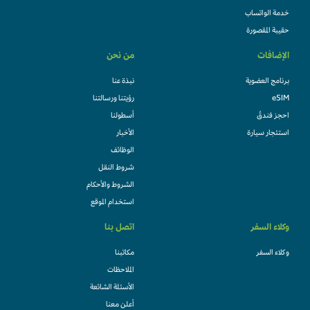
خدمة الواتساب
حقيبة المقصورة
الإضافات
من نحن
برنامج العضوية
نبذة عنا
eSIM
رؤيتنا ورسالتنا
احجز فندقً
أسطولنا
استئجار سيارة
الأخبار
الوظائف
شروط النقل
الشروط والأحكام
استخدام الموقع
وكلاء السفر
اتصل بنا
وكلاء السفر
مكاتبنا
الملاحظات
الأسئلة الشائعة
أعلن معنا