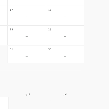
17
16
-
-
24
23
-
-
31
30
-
-
أحد
اثنين
31
30
-
-