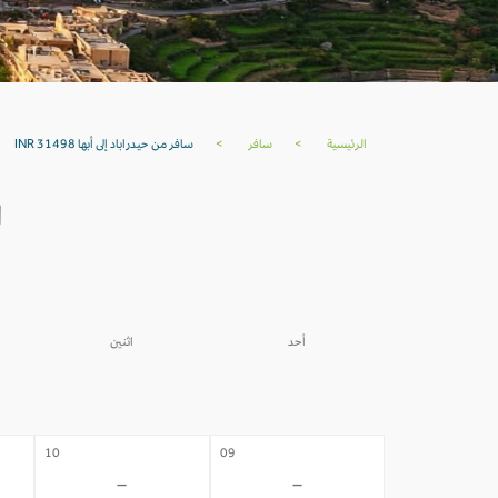
الرئيسية
>
سافر
>
سافر من حيدراباد إلى أبها INR 31498
ا
أحد
اثنين
03
02
-
-
10
09
-
-