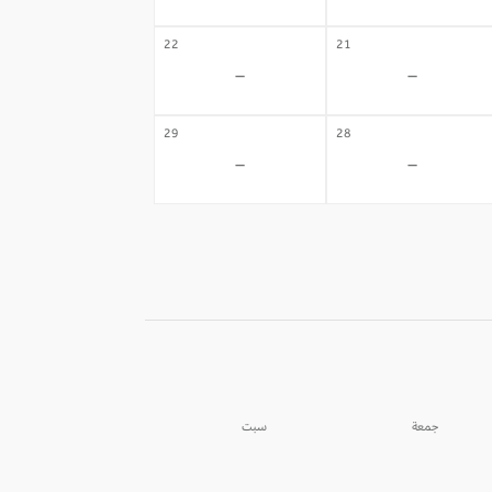
22
21
-
-
29
28
-
-
جمعة
سبت
05
04
-
-