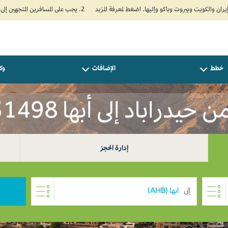
2. يجب على المسافرين المتجهين إلى الهند تعبئة نموذج الإقرار الصحي الذاتي (Air Suvidha) الإلزامي قبل موعد الوصول بـ 24 ساعة على الأقل. اضغط هنا للدخول إلى بوابة Air Suvidha.
خطط
الإضافات
وكل
يدراباد إلى أبها INR 31498
إدارة الحجز
إلى