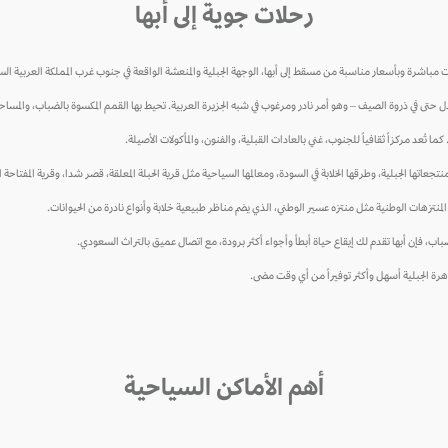
رحلات جوية إلى أبها
باشرة وبأسعار مناسبة من مسقط إلى أبها، الوجهة الجبلية والمنعشة الواقعة في جنوب غرب المملكة العربية الس
ل حتى في ذروة الصيف – وهو أمر نادر ومرغوب في شبه الجزيرة العربية. تحيط بها القمم المكسوة بالضباب، والمساحات 
ما تُعد مركزاً ثقافياً للجنوب، غني بالعادات القبلية، والفنون، والمأكولات الأصيلة.
ها الجبلية، وطرقها الخلابة في السودة، ومعالمها السياحية مثل قرية الحبلة المعلقة، قصر شدا، وقرية المفتاحة ال
نتزهات الوطنية مثل منتزه عسير الوطني، الذي يضم مناظر طبيعية خلابة وأنواع نادرة من الحيوانات.
اب، فإن أبها تقدم لك إيقاع حياة أبطأ وأجواء أكثر برودة، مع اتصال عميق بالتراث السعودي.
رة الجبلية أسهل وأكثر توفيراً من أي وقت مضى.
أهم الأماكن السياحية