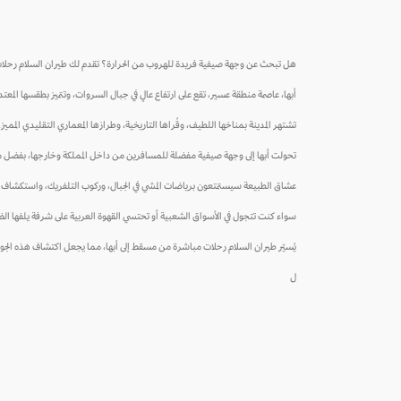
هل تبحث عن وجهة صيفية فريدة للهروب من الحرارة؟ تقدم لك طيران السلام رحلات م
أبها، عاصمة منطقة عسير، تقع على ارتفاع عالٍ في جبال السروات، وتتميز بطقسها المعتد
تشتهر المدينة بمناخها اللطيف، وقُراها التاريخية، وطرازها المعماري التقليدي المميز. ك
تحولت أبها إلى وجهة صيفية مفضلة للمسافرين من داخل المملكة وخارجها، بفضل منتجعات
عشاق الطبيعة سيستمتعون برياضات المشي في الجبال، وركوب التلفريك، واستكشاف الم
سواء كنت تتجول في الأسواق الشعبية أو تحتسي القهوة العربية على شرفة يلفها الضب
يُسيّر طيران السلام رحلات مباشرة من مسقط إلى أبها، مما يجعل اكتشاف هذه الجوه
ل