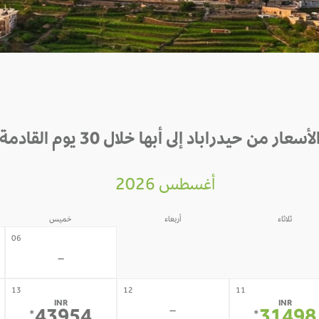
لأسعار من حيدراباد إلى أبها خلال 30 يوم القادمة
أغسطس 2026
ثلاثاء
أربعاء
خميس
05
04
06
-
-
-
13
12
11
INR
INR
-
*
*