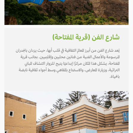
شارع الفن (قرية المفتاحة)
يُعد شارع الفن من أبرز المعالم الثقافية في قلب أبها، حيث يزدان بالجدران
المرسومة والأعمال الفنية من فنانين محليين وإقليميين. بجانب قرية
المفتاحة، يشكل هذا المكان مركزًا إبداعيًا يتيح للزوار اكتشاف المباني
التراثية، وزيارة المعارض، والاستمتاع بالمقاهي وسط أجواء ثقافية نابضة
بالحياة.