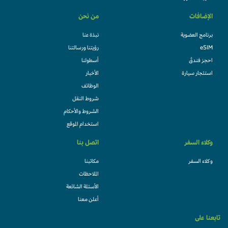
الإضافات
من نحن
برنامج العضوية
نبذة عنا
eSIM
رؤيتنا ورسالتنا
احجز فندقً
أسطولنا
استئجار سيارة
الأخبار
الوظائف
شروط النقل
الشروط والأحكام
استخدام الموقع
وكلاء السفر
اتصل بنا
وكلاء السفر
مكاتبنا
الملاحظات
الأسئلة الشائعة
أعلن معنا
تابعنا على