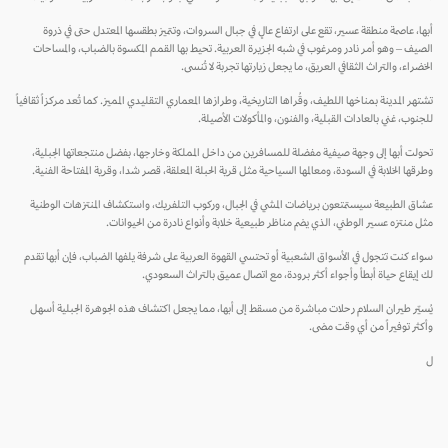
أبها، عاصمة منطقة عسير، تقع على ارتفاع عالٍ في جبال السروات، وتتميز بطقسها المعتدل حتى في ذروة
الصيف – وهو أمر نادر ومرغوب في شبه الجزيرة العربية. تحيط بها القمم المكسوة بالضباب، والمساحات
الخضراء، والتراث الثقافي العريق، ما يجعل زيارتها تجربة لا تُنسى.
تشتهر المدينة بمناخها اللطيف، وقُراها التاريخية، وطرازها المعماري التقليدي المميز. كما تُعد مركزاً ثقافياً
للجنوب، غني بالعادات القبلية، والفنون، والمأكولات الأصيلة.
تحولت أبها إلى وجهة صيفية مفضلة للمسافرين من داخل المملكة وخارجها، بفضل منتجعاتها الجبلية،
وطرقها الخلابة في السودة، ومعالمها السياحية مثل قرية الحبلة المعلقة، قصر شدا، وقرية المفتاحة الفنية.
عشاق الطبيعة سيستمتعون برياضات المشي في الجبال، وركوب التلفريك، واستكشاف المنتزهات الوطنية
مثل منتزه عسير الوطني، الذي يضم مناظر طبيعية خلابة وأنواع نادرة من الحيوانات.
سواء كنت تتجول في الأسواق الشعبية أو تحتسي القهوة العربية على شرفة يلفها الضباب، فإن أبها تقدم
لك إيقاع حياة أبطأ وأجواء أكثر برودة، مع اتصال عميق بالتراث السعودي.
يُسيّر طيران السلام رحلات مباشرة من مسقط إلى أبها، مما يجعل اكتشاف هذه الجوهرة الجبلية أسهل
وأكثر توفيراً من أي وقت مضى.
ل