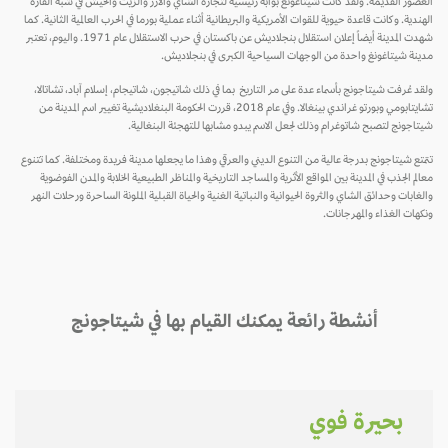
العصور القديمة. ولقد كانت شيتاغونغ بوابة رئيسية لتجارة الشاي والأرز والزيت والخيش في شبه القارة
الهندية. وكانت قاعدة حيوية للقوات الأمريكية والبريطانية أثناء عملية بورما في الحرب العالمية الثانية. كما
شهدت المدينة أيضاً إعلان استقلال بنجلاديش عن باكستان في حرب الاستقلال عام 1971. واليوم، تعتبر
مدينة شيتاغونغ واحدة من الوجهات السياحية الكبرى في بنجلاديش.
ولقد عُرفت شيتاجونج بأسماء عدة على مر التاريخ بما في ذلك شاتيجون، شاتيجام، إسلام آباد، تشاتالا،
تشايتابومي وبورتو غراندي بينغالا. وفي عام 2018، قررت الحكومة البنغلاديشية تغيير اسم المدينة من
شيتاجونج لتصبح شاتوغرام وذلك لجعل الاسم يبدو مشابها للتهجئة البنغالية.
تتمتع شيتاجونج بدرجة عالية من التنوع الديني والعرقي وهذا ما يجعلها مدينة فريدة ومختلفة. كما تتنوع
معالم الجذب في المدينة بين المواقع الأثرية والمساجد التاريخية والمناظر الطبيعية الخلابة والمدن الفوضوية
والغابات وحدائق الشاي والثروة الحيوانية والنباتية الغنية والحياة القبلية الملونة الساحرة ورحلات النهر
ونكهات الغذاء والمهرجانات.
أنشطة رائعة يمكنك القيام بها في شيتاجونج
بحيرة فوي