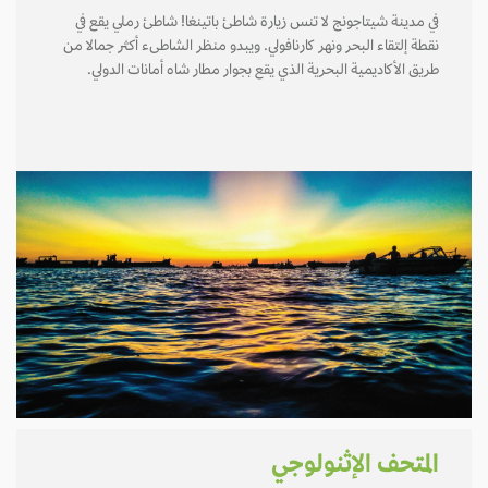
في مدينة شيتاجونج لا تنس زيارة شاطئ باتينغا! شاطئ رملي يقع في
نقطة إلتقاء البحر ونهر كارنافولي. ويبدو منظر الشاطىء أكثر جمالا من
طريق الأكاديمية البحرية الذي يقع بجوار مطار شاه أمانات الدولي.
المتحف الإثنولوجي