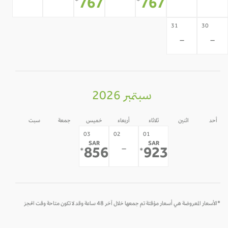
-
-
-
-
-
767
767
*
*
31
30
-
-
سبتمبر 2026
أحد
اثنين
ثلاثاء
أربعاء
خميس
جمعة
سبت
05
04
31
30
03
02
01
SAR
SAR
-
-
-
-
-
856
923
*
*
*الأسعار المعروضة هي أسعار مؤقتة تم جمعها خلال آخر 48 ساعة وقد لا تكون متاحة وقت الحجز