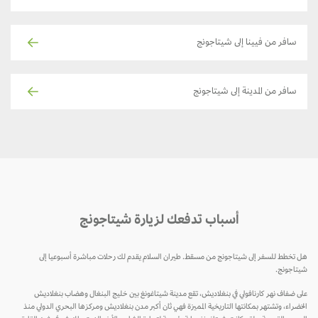
سافر من فيينا إلى شيتاجونج
سافر من المدينة إلى شيتاجونج
أسباب تدفعك لزيارة شيتاجونج
هل تخطط للسفر إلى شيتاجونج من مسقط. طيران السلام يقدم لك رحلات مباشرة أسبوعيا إلى
شيتاجونج.
على ضفاف نهر كارنافولي في بنغلاديش، تقع مدينة شيتاغونغ بين خليج البنغال وهضاب بنغلاديش
الخضراء، وتشتهر بمكانتها التاريخية المميزة فهي ثان أكبر مدن بنغلاديش ومركزها البحري الدولي منذ