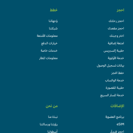
احجز
خطط
احجز رحلتك
وُجهاتنا
احجز مقعدك
شبكتنا
اختر وجبتك
معلومات الأمتعة
امتعة إضافية
خيارات الدفع
حقيبة إكسبريس
خدمات خاصة
خدمة الأولوية
معلومات المطار
بيانات تسجيل الوصول
حفظ الحجز
خدمة الواتساب
حقيبة المقصورة
خدمة المسار السريع
الإضافات
من نحن
برنامج العضوية
نبذة عنا
eSIM
رؤيتنا ورسالتنا
احجز فندقً
أسطولنا