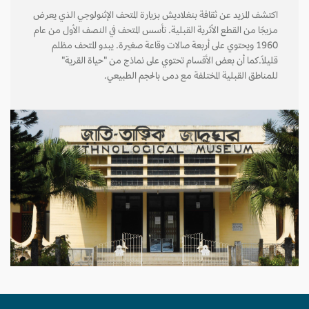
اكتشف المزيد عن ثقافة بنغلاديش بزيارة المتحف الإثنولوجي الذي يعرض
مزيجًا من القطع الأثرية القبلية. تأسس المتحف في النصف الأول من عام
1960 ويحتوي على أربعة صالات وقاعة صغيرة. يبدو المتحف مظلم
قليلاً.كما أن بعض الأقسام تحتوي على نماذج من "حياة القرية"
للمناطق القبلية المختلفة مع دمى بالحجم الطبيعي.