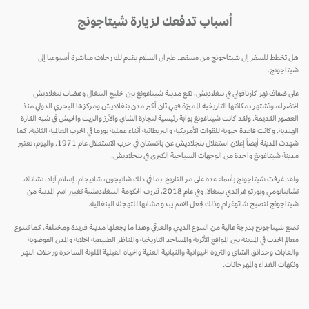
أسباب تدفعك لزيارة شيتاجونج
هل تخطط للسفر إلى شيتاجونج من مسقط. طيران السلام يقدم لك رحلات مباشرة أسبوعيا إلى
شيتاجونج.
على ضفاف نهر كارنافولي في بنغلاديش، تقع مدينة شيتاغونغ بين خليج البنغال وهضاب بنغلاديش
الخضراء، وتشتهر بمكانتها التاريخية المميزة فهي ثان أكبر مدن بنغلاديش ومركزها البحري الدولي منذ
العصور القديمة. ولقد كانت شيتاغونغ بوابة رئيسية لتجارة الشاي والأرز والزيت والخيش في شبه القارة
الهندية. وكانت قاعدة حيوية للقوات الأمريكية والبريطانية أثناء عملية بورما في الحرب العالمية الثانية. كما
شهدت المدينة أيضاً إعلان استقلال بنجلاديش عن باكستان في حرب الاستقلال عام 1971. واليوم، تعتبر
مدينة شيتاغونغ واحدة من الوجهات السياحية الكبرى في بنجلاديش.
ولقد عُرفت شيتاجونج بأسماء عدة على مر التاريخ بما في ذلك شاتيجون، شاتيجام، إسلام آباد، تشاتالا،
تشايتابومي وبورتو غراندي بينغالا. وفي عام 2018، قررت الحكومة البنغلاديشية تغيير اسم المدينة من
شيتاجونج لتصبح شاتوغرام وذلك لجعل الاسم يبدو مشابها للتهجئة البنغالية.
تتمتع شيتاجونج بدرجة عالية من التنوع الديني والعرقي وهذا ما يجعلها مدينة فريدة ومختلفة. كما تتنوع
معالم الجذب في المدينة بين المواقع الأثرية والمساجد التاريخية والمناظر الطبيعية الخلابة والمدن الفوضوية
والغابات وحدائق الشاي والثروة الحيوانية والنباتية الغنية والحياة القبلية الملونة الساحرة ورحلات النهر
ونكهات الغذاء والمهرجانات.