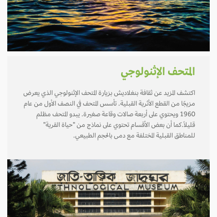
المتحف الإثنولوجي
اكتشف المزيد عن ثقافة بنغلاديش بزيارة المتحف الإثنولوجي الذي يعرض
مزيجًا من القطع الأثرية القبلية. تأسس المتحف في النصف الأول من عام
1960 ويحتوي على أربعة صالات وقاعة صغيرة. يبدو المتحف مظلم
قليلاً.كما أن بعض الأقسام تحتوي على نماذج من "حياة القرية"
للمناطق القبلية المختلفة مع دمى بالحجم الطبيعي.