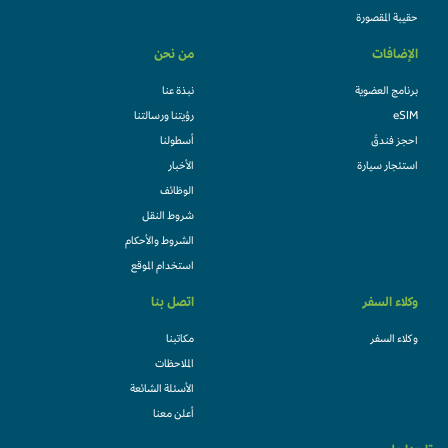
حقيبة المقصورة
الإضافات
من نحن
برنامج العضوية
نبذة عنا
eSIM
رؤيتنا ورسالتنا
احجز فندقً
أسطولنا
استئجار سيارة
الأخبار
الوظائف
شروط النقل
الشروط والأحكام
استخدام الموقع
وكلاء السفر
اتصل بنا
وكلاء السفر
مكاتبنا
الملاحظات
الأسئلة الشائعة
أعلن معنا