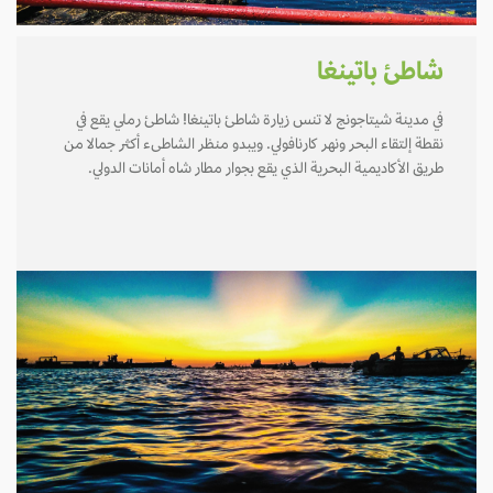
شاطئ باتينغا
في مدينة شيتاجونج لا تنس زيارة شاطئ باتينغا! شاطئ رملي يقع في
نقطة إلتقاء البحر ونهر كارنافولي. ويبدو منظر الشاطىء أكثر جمالا من
طريق الأكاديمية البحرية الذي يقع بجوار مطار شاه أمانات الدولي.