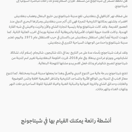
هل تخطط للسفر إلى شيتاجونج من مسقط. طيران السلام يقدم لك رحلات مباشرة أسبوعيا إلى
شيتاجونج.
على ضفاف نهر كارنافولي في بنغلاديش، تقع مدينة شيتاغونغ بين خليج البنغال وهضاب بنغلاديش
الخضراء، وتشتهر بمكانتها التاريخية المميزة فهي ثان أكبر مدن بنغلاديش ومركزها البحري الدولي منذ
العصور القديمة. ولقد كانت شيتاغونغ بوابة رئيسية لتجارة الشاي والأرز والزيت والخيش في شبه القارة
الهندية. وكانت قاعدة حيوية للقوات الأمريكية والبريطانية أثناء عملية بورما في الحرب العالمية الثانية. كما
شهدت المدينة أيضاً إعلان استقلال بنجلاديش عن باكستان في حرب الاستقلال عام 1971. واليوم، تعتبر
مدينة شيتاغونغ واحدة من الوجهات السياحية الكبرى في بنجلاديش.
ولقد عُرفت شيتاجونج بأسماء عدة على مر التاريخ بما في ذلك شاتيجون، شاتيجام، إسلام آباد، تشاتالا،
تشايتابومي وبورتو غراندي بينغالا. وفي عام 2018، قررت الحكومة البنغلاديشية تغيير اسم المدينة من
شيتاجونج لتصبح شاتوغرام وذلك لجعل الاسم يبدو مشابها للتهجئة البنغالية.
تتمتع شيتاجونج بدرجة عالية من التنوع الديني والعرقي وهذا ما يجعلها مدينة فريدة ومختلفة. كما تتنوع
معالم الجذب في المدينة بين المواقع الأثرية والمساجد التاريخية والمناظر الطبيعية الخلابة والمدن الفوضوية
والغابات وحدائق الشاي والثروة الحيوانية والنباتية الغنية والحياة القبلية الملونة الساحرة ورحلات النهر
ونكهات الغذاء والمهرجانات.
أنشطة رائعة يمكنك القيام بها في شيتاجونج