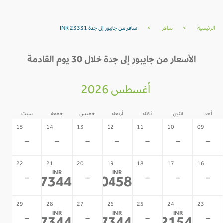
الرئيسية
>
سافر
>
سافر من جايبور إلى جدة INR 23331
الأسعار من جايبور إلى جدة خلال 30 يوم القادمة
أغسطس 2026
أحد
اثنين
ثلاثاء
أربعاء
خميس
جمعة
سبت
15
14
13
12
11
10
09
-
-
-
-
-
-
-
22
21
20
19
18
17
16
INR
INR
-
-
-
-
-
37344
40458
*
*
29
28
27
26
25
24
23
INR
INR
INR
-
-
-
-
*
*
*