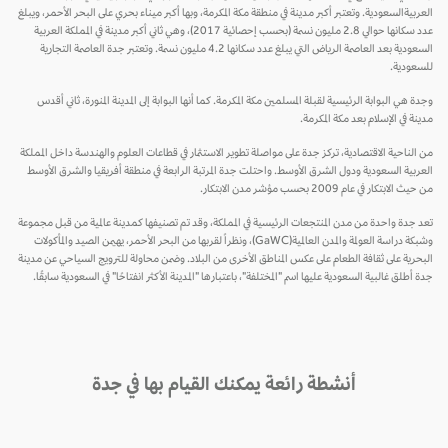
العربيةالسعودية. وتعتبر أكبر مدينة في منطقة مكة المكرمة، وبها أكبر ميناء بحري على البحر الأحمر، ويبلغ
عدد سكانها حوالي 2.8 مليون نسمة (بحسب إحصائية 2017)، وهي ثاني أكبر مدينة في المملكة العربية
السعودية بعد العاصمة الرياض التي يبلغ عدد سكانها 4.2 مليون نسمة. وتعتبر جدة العاصمة التجارية
للسعودية.
وجدة هي البوابة الرئيسية لقبلة المسلمين مكة المكرمة. كما أنها البوابة إلى المدينة المنورة، ثاني أقدس
مدينة في الإسلام بعد مكة المكرمة.
من الناحية الاقتصادية، تركز جدة على مواصلة تطوير الاستثمار في قطاعات العلوم والهندسة داخل المملكة
العربية السعودية ودول الشرق الأوسط. واحتلت جدة المرتبة الرابعة في منطقة أفريقيا والشرق الأوسط
من حيث الابتكار في عام 2009 بحسب مؤشر مدن الابتكار.
تعد جدة واحدة من مدن المنتجعات الرئيسية في المملكة، وقد تم تصنيفها كمدينة عالمية من قبل مجموعة
وشبكة دراسة العولمة والمدن العالمية(GaWC)، ونظراً لقربها من البحر الأحمر، يهيمن الصيد والمأكولات
البحرية على ثقافة الطعام على عكس المناطق الأخرى من البلاد. وضمن محاولة للترويج السياحي عن مدينة
جدة أطلق غالبية السعودية عليها اسم "المختلفة"، باعتبارها "المدينة الأكثر انفتاحًا" في السعودية سابقًا.
أنشطة رائعة يمكنك القيام بها في جدة