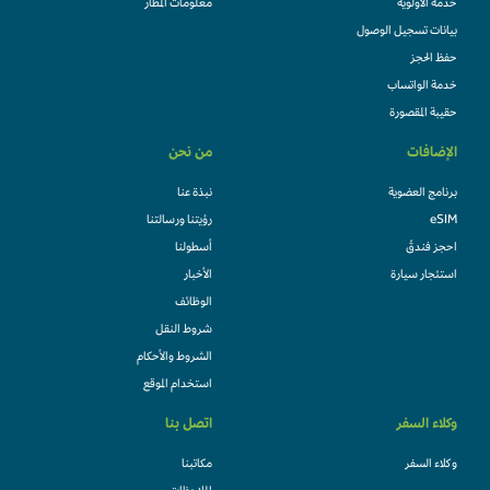
خدمة الأولوية
معلومات المطار
بيانات تسجيل الوصول
حفظ الحجز
خدمة الواتساب
حقيبة المقصورة
الإضافات
من نحن
برنامج العضوية
نبذة عنا
eSIM
رؤيتنا ورسالتنا
احجز فندقً
أسطولنا
استئجار سيارة
الأخبار
الوظائف
شروط النقل
الشروط والأحكام
استخدام الموقع
وكلاء السفر
اتصل بنا
وكلاء السفر
مكاتبنا