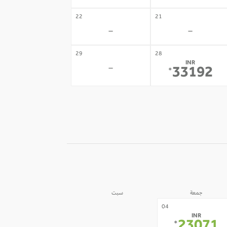
22
21
-
-
29
28
INR
-
33192
*
جمعة
سبت
05
04
INR
-
*