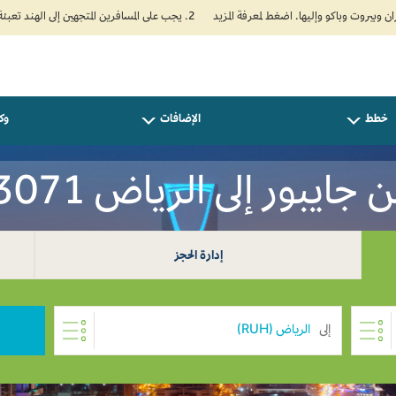
2. يجب على المسافرين المتجهين إلى الهند تعبئة نموذج الإقرار الصحي الذاتي (Air Suvidha) الإلزامي قبل موعد الوصول بـ 24 ساعة على الأقل. اضغط هنا للدخول إلى بوابة Air Suvidha.
خطط
الإضافات
وكل
يبور إلى الرياض INR 23071
إدارة الحجز
إلى