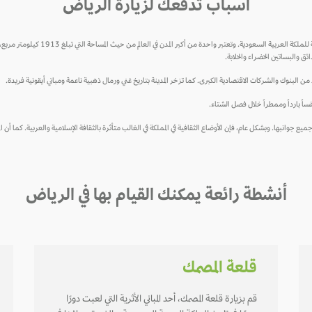
أسباب تدفعك لزيارة الرياض
ق والبساتين الخضراء والخلابة.
 من البنوك والشركات الاقتصادية الكبرى. كما تزخر المدينة بتاريخ غني ورمال ذهبية ناعمة ومباني أيقونية فريدة.
اً بارداً وممطراً خلال فصل الشتاء.
يع جوانبها. وبشكل عام، فإن الأوضاع الثقافية في المملكة في الغالب متأثرة بالثقافة الإسلامية والعربية. كما أن
أنشطة رائعة يمكنك القيام بها في الرياض
قلعة المصمك
قم بزيارة قلعة المصمك، أحد المباني الأثرية التي لعبت دورًا