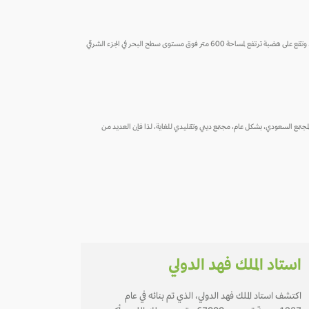
على بُعد 8 ساعات بالسيارة من مكة المكرمة، تقع الرياض العاصمة السياسية والإدارية للملكة العربية السعودية. وتعتبر واحدة من أكبر المدن في العالم من حيث المساحة التي تبلغ 1913 كيلومتر مربع، وتقع على هضبة ترتفع لمساحة 600 متر فوق مستوى سطح البحر في الجزء الشرقي
 المجتمع السعودي، بشكل عام، مجتمع ديني وتقليدي للغاية، لذا فإن العديد من
استاد الملك فهد الدولي
اكتشف استاد الملك فهد الدولي، الذي تم بنائه في عام