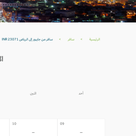
الرئيسية
>
سافر
>
سافر من جايبور إلى الرياض INR 23071
ال
أحد
اثنين
03
02
-
-
10
09
-
-