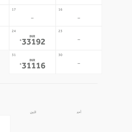
17
16
-
-
24
23
INR
-
33192
*
31
30
INR
-
31116
*
أحد
اثنين
31
30
-
-