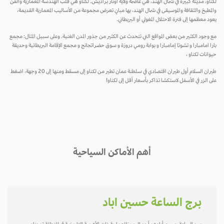
لكناو، مدينة كبيرة في شمال الهند، هي عاصمة ولاية أوتار براديش. لكناو هي قلب الهندسة المعمارية والفن
والمطبخ والثقافة والموسيقى في شمال الهند، بها مبانٍ تعرض مجموعة من الأساليب المعمارية القديمة،
يعود معظمها إلى فترة الاحتلال المغولي أو البريطاني.
مع وجود الكثير من بعض المواقع التي تتحدث عن الكثير من جذور المدن الغنية. وعلى سبيل المثال: مجمع
بارا امامبارا و تشوتا إمامبارا و بوابة رومي دروزة و سوق حضراتجانج و مجمع الإقامة البريطانية وحديقة
حيوانات لكناو ،
طيران السلام أول طيران اقتصادي في سلطنة عمان تطير من لكناو إلى مسقط ومنها إلى 20 وجهة، اضغط
على الزر في الأسفل لاستكشا تذاكر بأسعار أقل إلى لكناو!
أهم الأماكن السياحية
برج الساعة حسين اباد