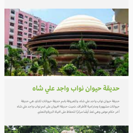
حديقة حيوان نواب واجد علي شاه
حديقة حيوان نواب واجد علي شاه، والمعروفة باسم حديقة حيوانات لكناو، هي حديقة
حيوانات مشهورة ومترامية الأطراف. سُميت حديقة الحيوان على اسم نواب واجد علي شاه
آخر حكام عوض وهي تعدّ أيضًا مركزًا للحفاظ على الحياة البريةوالتعليم.