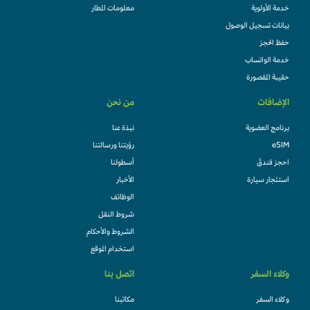
خدمة الأولوية
معلومات المطار
بيانات تسجيل الوصول
حفظ الحجز
خدمة الواتساب
حقيبة المقصورة
الإضافات
من نحن
برنامج العضوية
نبذة عنا
eSIM
رؤيتنا ورسالتنا
احجز فندقً
أسطولنا
استئجار سيارة
الأخبار
الوظائف
شروط النقل
الشروط والأحكام
استخدام الموقع
وكلاء السفر
اتصل بنا
وكلاء السفر
مكاتبنا