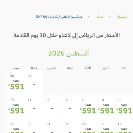
الرئيسية
>
سافر
>
سافر من الرياض إلى لاكناو SAR 591
الأسعار من الرياض إلى لاكناو خلال 30 يوم القادمة
أغسطس 2026
أحد
اثنين
ثلاثاء
أربعاء
خميس
جمعة
سبت
06
05
04
03
02
08
07
SAR
-
-
-
-
-
-
591
*
15
14
13
12
11
10
09
SAR
SAR
SAR
SAR
-
-
-
591
591
591
59
*
*
*
*
22
21
20
19
18
17
16
SAR
SAR
SAR
SAR