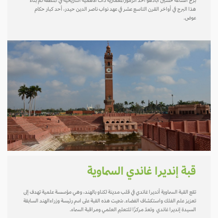
برج الساعة حسين أبادهو أحد الرموزالمعمارية ذات الأهمية التاريخية في المنطقة تم بناء
هذا البرج في أواخر القرن التاسع عشر في عهد نواب ناصر الدين حيدر، أحد كبار حكام
عوض.
قبة إنديرا غاندي السماوية
تقع القبة السماوية أنديرا غاندي في قلب مدينة لكناو بالهند، وهي مؤسسة علمية تهدف إلى
تعزيز علم الفلك واستكشاف الفضاء. سُمّيت هذه القبة على اسم رئيسة وزراءالهند السابقة
السيدة إنديرا غاندي وتعدّ مركزًا للتعليم العلمي ومراقبة السماء.