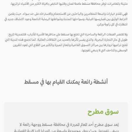
مليئة بالمغامرات، توفر محافظة مسقط عاصمة عُمان وقلبها النابض بالحياة الكثير من الأشياء لزائريها.
فهي تقدم خيارات واسعة للمغامرين والباحثين عن الاستجمام والاسترخاء على حد سواء. حيث يضمن
الترابط الوثيق بين تضاريسها الجبلية، وسواحلها الممتدة وشواطئها الرملية الناعمة وجود اكتشاف جديد في
انتظارك في كل زاوية وركن.
ولا تقتصر الصفات الرائعة والساحرة التي تتمتع بها مسقط على مناظرها الآسرة للألباب، فللمدينة تاريخ
طويل في عالم التجارة البحرية، والذي يفسر تأثرها بالعديد من الثقافات العالمية. كما تجمع هذه المدينة التي
تفتح ذراعيها لزوارها بين مراكز التسوق الفاخرة والمعالم المميزة والكثير من القلاع التي تعود للقرون
الوسطى والمتاحف التي لا ينبغي تفويتها.
أنشطة رائعة يمكنك القيام بها في مسقط
سوق مطرح
يُعد سوق مطرح أحد المعالم المميزة في محافظة مسقط ووجهة رائعة لا
ينبغي تفويتها. حيث يوفر مجموعة واسعة من الهدايا التذكارية العُمانية