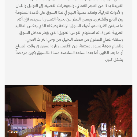
الفريدة بدءًا من الخنجر العُماني، والمجوهرات الفضية، إلى التوابل واللبان
والأدوات المنزلية. وتعتمد عملية البيع في هذا السوق على قاعدة المساومة
بين البائع والمشتري. وبغض النظر عن تجربة التسوق الفريدة، فإن أكثر
ما سيفتن ناظريك هو أجواء السوق الرائعة وهيكله الذي يعكس التقاليد
العربية المميزة. تم استلهام القوس الطويل الذي يؤطر مدخل السوق
وسقفه المظلي المصنوع من سعف النخيل من وحي التراث العربي.
وللقيام بنزهة تسوق ممتعة، من الأفضل زيارة السوق في وقت الصباح
أو ما بعد الظهر. أما بعد الساعة السادسة مساءً فالسوق يكون مزدحماً
بشكل كبير.