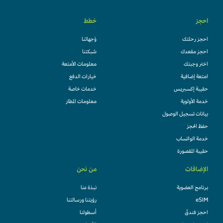
احجز
خطط
احجز رحلتك
وُجهاتنا
احجز مقعدك
شبكتنا
اختر وجبتك
معلومات الأمتعة
امتعة إضافية
خيارات الدفع
حقيبة إكسبريس
خدمات خاصة
خدمة الأولوية
معلومات المطار
بيانات تسجيل الوصول
حفظ الحجز
خدمة الواتساب
حقيبة المقصورة
الإضافات
من نحن
برنامج العضوية
نبذة عنا
eSIM
رؤيتنا ورسالتنا
احجز فندقً
أسطولنا