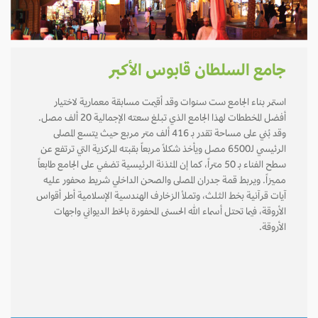
جامع السلطان قابوس الأكبر
استمر بناء الجامع ست سنوات وقد أقيمت مسابقة معمارية لاختيار
أفضل المخططات لهذا الجامع الذي تبلغ سعته الإجمالية 20 ألف مصل.
وقد بُني على مساحة تقدر بـ 416 ألف متر مربع حيث يتسع المصلى
الرئيسي لـ6500 مصل ويأخذ شكلاً مربعاً بقبته المركزية التي ترتفع عن
سطح الفناء بـ 50 متراً، كما إن المئذنة الرئيسية تضفي على الجامع طابعاً
مميزاً. ويربط قمة جدران المصلى والصحن الداخلي شريط محفور عليه
آيات قرآنية بخط الثلث، وتملأ الزخارف الهندسية الإسلامية أطر أقواس
الأروقة، فيما تحتل أسماء الله الحسنى المحفورة بالخط الديواني واجهات
الأروقة.