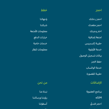
احجز
خطط
احجز رحلتك
وُجهاتنا
احجز مقعدك
شبكتنا
اختر وجبتك
معلومات الأمتعة
امتعة إضافية
خيارات الدفع
حقيبة إكسبريس
خدمات خاصة
خدمة الأولوية
معلومات المطار
بيانات تسجيل الوصول
حفظ الحجز
خدمة الواتساب
حقيبة المقصورة
الإضافات
من نحن
برنامج العضوية
نبذة عنا
eSIM
رؤيتنا ورسالتنا
احجز فندقً
أسطولنا