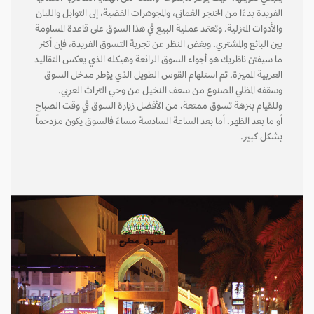
الفريدة بدءًا من الخنجر العُماني، والمجوهرات الفضية، إلى التوابل واللبان
والأدوات المنزلية. وتعتمد عملية البيع في هذا السوق على قاعدة المساومة
بين البائع والمشتري. وبغض النظر عن تجربة التسوق الفريدة، فإن أكثر
ما سيفتن ناظريك هو أجواء السوق الرائعة وهيكله الذي يعكس التقاليد
العربية المميزة. تم استلهام القوس الطويل الذي يؤطر مدخل السوق
وسقفه المظلي المصنوع من سعف النخيل من وحي التراث العربي.
وللقيام بنزهة تسوق ممتعة، من الأفضل زيارة السوق في وقت الصباح
أو ما بعد الظهر. أما بعد الساعة السادسة مساءً فالسوق يكون مزدحماً
بشكل كبير.