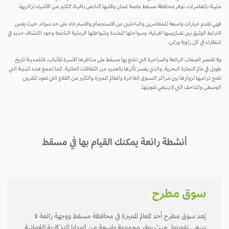
مليئة بالمغامرات، توفر محافظة مسقط عاصمة عُمان وقلبها النابض بالحياة الكثير من الأشياء لزائريها.
فهي تقدم خيارات واسعة للمغامرين والباحثين عن الاستجمام والاسترخاء على حد سواء. حيث يضمن
الترابط الوثيق بين تضاريسها الجبلية، وسواحلها الممتدة وشواطئها الرملية الناعمة وجود اكتشاف جديد في
انتظارك في كل زاوية وركن.
ولا تقتصر الصفات الرائعة والساحرة التي تتمتع بها مسقط على مناظرها الآسرة للألباب، فللمدينة تاريخ
طويل في عالم التجارة البحرية، والذي يفسر تأثرها بالعديد من الثقافات العالمية. كما تجمع هذه المدينة التي
تفتح ذراعيها لزوارها بين مراكز التسوق الفاخرة والمعالم المميزة والكثير من القلاع التي تعود للقرون
الوسطى والمتاحف التي لا ينبغي تفويتها.
أنشطة رائعة يمكنك القيام بها في مسقط
سوق مطرح
يُعد سوق مطرح أحد المعالم المميزة في محافظة مسقط ووجهة رائعة لا
ينبغي تفويتها. حيث يوفر مجموعة واسعة من الهدايا التذكارية العُمانية