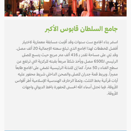
جامع السلطان قابوس الأكبر
استمر بناء الجامع ست سنوات وقد أقيمت مسابقة معمارية لاختيار
أفضل المخططات لهذا الجامع الذي تبلغ سعته الإجمالية 20 ألف مصل.
وقد بُني على مساحة تقدر بـ 416 ألف متر مربع حيث يتسع المصلى
الرئيسي لـ6500 مصل ويأخذ شكلاً مربعاً بقبته المركزية التي ترتفع عن
سطح الفناء بـ 50 متراً، كما إن المئذنة الرئيسية تضفي على الجامع طابعاً
مميزاً. ويربط قمة جدران المصلى والصحن الداخلي شريط محفور عليه
آيات قرآنية بخط الثلث، وتملأ الزخارف الهندسية الإسلامية أطر أقواس
الأروقة، فيما تحتل أسماء الله الحسنى المحفورة بالخط الديواني واجهات
الأروقة.