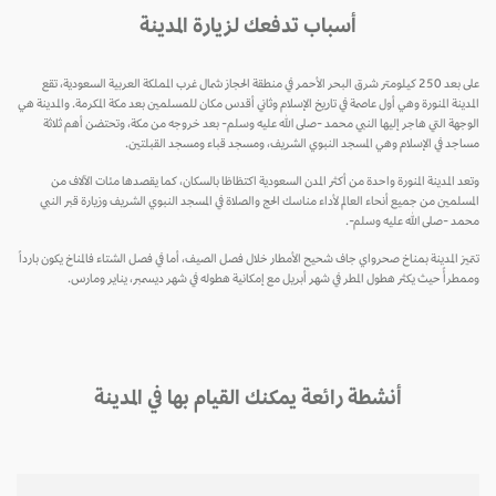
أسباب تدفعك لزيارة المدينة
على بعد 250 كيلومتر شرق البحر الأحمر في منطقة الحجاز شمال غرب المملكة العربية السعودية، تقع
المدينة المنورة وهي أول عاصمة في تاريخ الإسلام وثاني أقدس مكان للمسلمين بعد مكة المكرمة. والمدينة هي
الوجهة التي هاجر إليها النبي محمد -صلى الله عليه وسلم- بعد خروجه من مكة، وتحتضن أهم ثلاثة
مساجد في الإسلام وهي المسجد النبوي الشريف، ومسجد قباء ومسجد القبلتين.
وتعد المدينة المنورة واحدة من أكثر المدن السعودية اكتظاظا بالسكان، كما يقصدها مئات الآلاف من
المسلمين من جميع أنحاء العالم لأداء مناسك الحج والصلاة في المسجد النبوي الشريف وزيارة قبر النبي
محمد -صلى الله عليه وسلم-.
تتميز المدينة بمناخ صحرواي جاف شحيح الأمطار خلال فصل الصيف، أما في فصل الشتاء فالمناخ يكون بارداً
وممطرأً حيث يكثر هطول المطر في شهر أبريل مع إمكانية هطوله في شهر ديسمبر، يناير ومارس.
أنشطة رائعة يمكنك القيام بها في المدينة