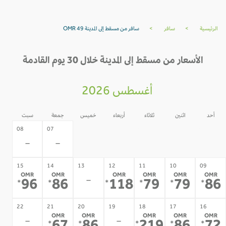
الرئيسية
>
سافر
>
سافر من مسقط إلى المدينة OMR 49
الأسعار من مسقط إلى المدينة خلال 30 يوم القادمة
أغسطس 2026
أحد
اثنين
ثلاثاء
أربعاء
خميس
جمعة
سبت
06
05
04
03
02
08
07
-
-
-
-
-
-
-
15
14
13
12
11
10
09
OMR
OMR
OMR
OMR
OMR
OMR
-
96
86
118
79
79
8
*
*
*
*
*
*
22
21
20
19
18
17
16
OMR
OMR
OMR
OMR
OMR
-
-
*
*
*
*
*