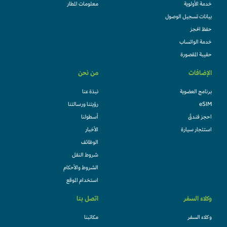
خدمة الأولوية
معلومات المطار
بيانات تسجيل الوصول
حفظ الحجز
خدمة الواتساب
حقيبة المقصورة
الإضافات
من نحن
برنامج العضوية
نبذة عنا
eSIM
رؤيتنا ورسالتنا
احجز فندقً
أسطولنا
استئجار سيارة
الأخبار
الوظائف
شروط النقل
الشروط والأحكام
استخدام الموقع
وكلاء السفر
اتصل بنا
وكلاء السفر
مكاتبنا