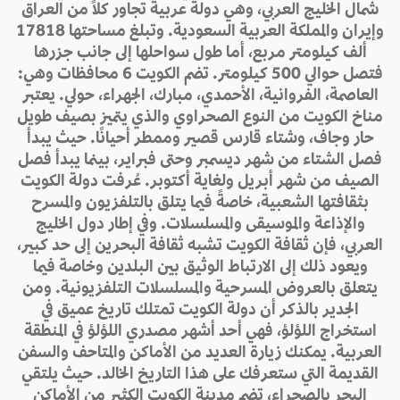
شمال الخليج العربي، وهي دولة عربية تجاور كلاً من العراق
وإيران والمملكة العربية السعودية. وتبلغ مساحتها 17818
ألف كيلومتر مربع، أما طول سواحلها إلى جانب جزرها
فتصل حوالي 500 كيلومتر. تضم الكويت 6 محافظات وهي:
العاصمة، الفروانية، الأحمدي، مبارك، الجهراء، حولي. يعتبر
مناخ الكويت من النوع الصحراوي والذي يتميز بصيف طويل
حار وجاف، وشتاء قارس قصير وممطر أحيانًا. حيث يبدأ
فصل الشتاء من شهر ديسمبر وحتى فبراير، بينما يبدأ فصل
الصيف من شهر أبريل ولغاية أكتوبر. عُرفت دولة الكويت
بثقافتها الشعبية، خاصةً فيما يتلق بالتلفزيون والمسرح
والإذاعة والموسيقى والمسلسلات. وفي إطار دول الخليج
العربي، فإن ثقافة الكويت تشبه ثقافة البحرين إلى حد كبير،
ويعود ذلك إلى الارتباط الوثيق بين البلدين وخاصة فيما
يتعلق بالعروض المسرحية والمسلسلات التلفزيونية. ومن
الجدير بالذكر أن دولة الكويت تمتلك تاريخ عميق في
استخراج اللؤلؤ، فهي أحد أشهر مصدري اللؤلؤ في المنطقة
العربية. يمكنك زيارة العديد من الأماكن والمتاحف والسفن
القديمة التي ستعرفك على هذا التاريخ الخالد. حيث يلتقي
البحر بالصحراء، تضم مدينة الكويت الكثير من الأماكن