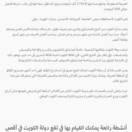
العربية السعودية. وتبلغ مساحتها 17818 ألف كيلومتر مربع، أما طول سواحلها إلى جانب جزرها فتصل
حوالي 500 كيلومتر.
تضم الكويت 6 محافظات وهي: العاصمة، الفروانية، الأحمدي، مبارك، الجهراء، حولي.
يعتبر مناخ الكويت من النوع الصحراوي والذي يتميز بصيف طويل حار وجاف، وشتاء قارس قصير وممطر
أحيانًا. حيث يبدأ فصل الشتاء من شهر ديسمبر وحتى فبراير، بينما يبدأ فصل الصيف من شهر أبريل
ولغاية أكتوبر.
عُرفت دولة الكويت بثقافتها الشعبية، خاصةً فيما يتلق بالتلفزيون والمسرح والإذاعة والموسيقى
والمسلسلات. وفي إطار دول الخليج العربي، فإن ثقافة الكويت تشبه ثقافة البحرين إلى حد كبير، ويعود ذلك
إلى الارتباط الوثيق بين البلدين وخاصة فيما يتعلق بالعروض المسرحية والمسلسلات التلفزيونية.
ومن الجدير بالذكر أن دولة الكويت تمتلك تاريخ عميق في استخراج اللؤلؤ، فهي أحد أشهر مصدري اللؤلؤ
في المنطقة العربية. يمكنك زيارة العديد من الأماكن والمتاحف والسفن القديمة التي ستعرفك على هذا
التاريخ الخالد.
حيث يلتقي البحر بالصحراء، تضم مدينة الكويت الكثير من الأماكن الرائعة التي لا ينبغي تفويتها مثل أبراج
الكويت وبرج الحمراء والجزيرة الخضراء وجزيرة فليكا ومتحف الكويت الوطني.
أنشطة رائعة يمكنك القيام بها في تقع دولة الكويت في أقصى