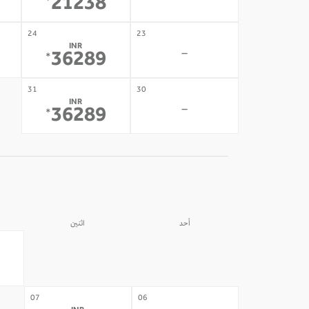
-
21238
*
24
23
INR
-
36289
*
31
30
INR
-
36289
*
أحد
اثنين
31
30
-
-
07
06