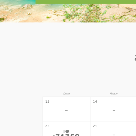
جمعة
سبت
15
14
-
-
22
21
INR