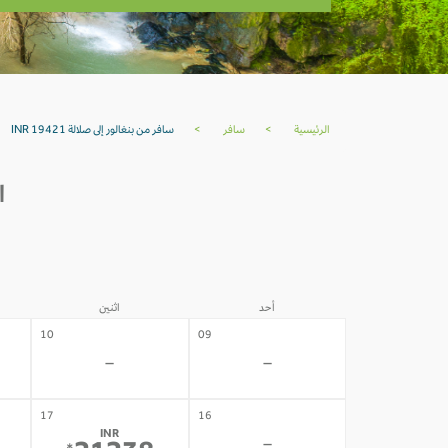
الرئيسية
>
سافر
>
سافر من بنغالور إلى صلالة INR 19421
ا
أحد
اثنين
10
09
-
-
17
16
INR