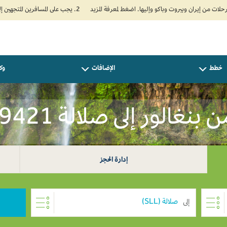
2. يجب على المسافرين المتجهين إلى الهند تعبئة نموذج الإقرار الصحي الذاتي (Air Suvidha) الإلزامي قبل موعد الوصول بـ 24 ساعة على الأقل. اضغط هنا للدخول إلى بوابة Air Suvidha.
خطط
الإضافات
وكل
نغالور إلى صلالة INR 19421
إدارة الحجز
إلى