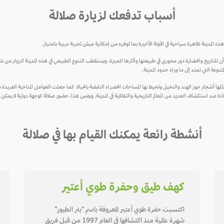
أسباب تدفعك لزيارة صلالة
ذه المدينة ظاهرة سياحية في الآونة الأخيرة بما توفره من إمكانية عيش تجربة عربية بامتياز.
ما أن للتاريخ والحضارة دور محوري في طبيعتها وآثارها المميزة. ويستقطب التنوع الطبيعي في هذه المدينة الزوار من
تنوعة التي تمتد إلى ما وراء حدود المدينة.
ظللها أشجار جوز الهند والنخيل وتحيط بها المساحات الخضراء النابضة بالحياة. كما جعلت العوامل المناخية الفري
دة عند استكشاف العديد من المعالم التاريخية والثقافية في المدينة. ويضمن هذا، حضور صلالة كوجهة دولية لا يمكن 
أنشطة رائعة يمكنك القيام بها في صلالة
كهف طيق وحفرة طوي أعتير
اكتسبت حفرة طوي أعتير المعروفة باسم "بئر الطيور"
شهرة عالمية منذ اكتشافها في العام 1997 من قبل فريق