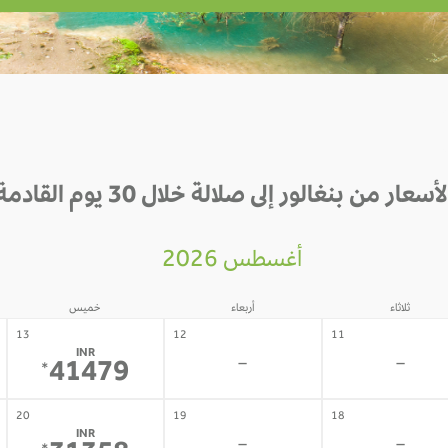
لأسعار من بنغالور إلى صلالة خلال 30 يوم القادمة
أغسطس 2026
ثلاثاء
أربعاء
خميس
13
12
11
INR
-
-
41479
*
20
19
18
INR