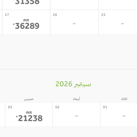
-
-
31358
*
27
26
25
INR
-
-
36289
*
سبتمبر 2026
ثلاثاء
أربعاء
خميس
03
02
01
INR
-
-
21238
*
10
09
08