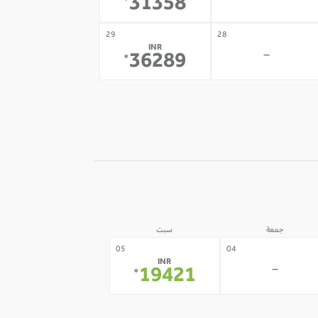
-
31358
*
29
28
INR
-
36289
*
جمعة
سبت
05
04
INR
-
19421
*
12
11