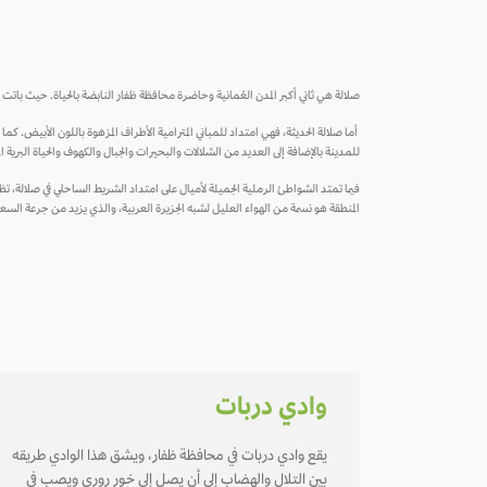
صلالة هي ثاني أكبر المدن العُمانية وحاضرة محافظة ظفار النابضة بالحياة. حيث باتت ه
أما صلالة الحديثة، فهي امتداد للمباني المترامية الأطراف المزهوة باللون الأبيض. ك
للمدينة بالإضافة إلى العديد من الشلالات والبحيرات والجبال والكهوف والحياة البرية الم
فيما تمتد الشواطئ الرملية الجميلة لأميال على امتداد الشريط الساحلي في صلالة، ت
المنطقة هو نسمة من الهواء العليل لشبه الجزيرة العربية، والذي يزيد من جرعة السعا
وادي دربات
يقع وادي دربات في محافظة ظفار، ويشق هذا الوادي طريقه
بين التلال والهضاب إلى أن يصل إلى خـور روري ويصب في