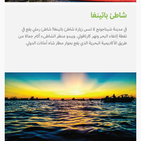
شاطئ باتينغا
في مدينة شيتاجونج لا تنس زيارة شاطئ باتينغا! شاطئ رملي يقع في
نقطة إلتقاء البحر ونهر كارنافولي. ويبدو منظر الشاطىء أكثر جمالا من
طريق الأكاديمية البحرية الذي يقع بجوار مطار شاه أمانات الدولي.