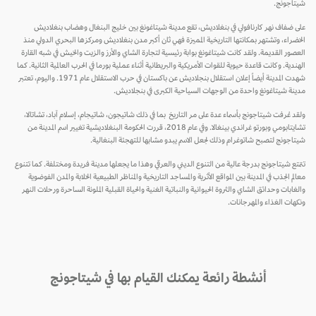
شيتاجونج.
على ضفاف نهر كارنافولي في بنغلاديش، تقع مدينة شيتاغونغ بين خليج البنغال وهضاب بنغلاديش
الخضراء، وتشتهر بمكانتها التاريخية المميزة فهي ثان أكبر مدن بنغلاديش ومركزها البحري الدولي منذ
العصور القديمة. ولقد كانت شيتاغونغ بوابة رئيسية لتجارة الشاي والأرز والزيت والخيش في شبه القارة
الهندية. وكانت قاعدة حيوية للقوات الأمريكية والبريطانية أثناء عملية بورما في الحرب العالمية الثانية. كما
شهدت المدينة أيضاً إعلان استقلال بنجلاديش عن باكستان في حرب الاستقلال عام 1971. واليوم، تعتبر
مدينة شيتاغونغ واحدة من الوجهات السياحية الكبرى في بنجلاديش.
ولقد عُرفت شيتاجونج بأسماء عدة على مر التاريخ بما في ذلك شاتيجون، شاتيجام، إسلام آباد، تشاتالا،
تشايتابومي وبورتو غراندي بينغالا. وفي عام 2018، قررت الحكومة البنغلاديشية تغيير اسم المدينة من
شيتاجونج لتصبح شاتوغرام وذلك لجعل الاسم يبدو مشابها للتهجئة البنغالية.
تتمتع شيتاجونج بدرجة عالية من التنوع الديني والعرقي وهذا ما يجعلها مدينة فريدة ومختلفة. كما تتنوع
معالم الجذب في المدينة بين المواقع الأثرية والمساجد التاريخية والمناظر الطبيعية الخلابة والمدن الفوضوية
والغابات وحدائق الشاي والثروة الحيوانية والنباتية الغنية والحياة القبلية الملونة الساحرة ورحلات النهر
ونكهات الغذاء والمهرجانات.
أنشطة رائعة يمكنك القيام بها في شيتاجونج