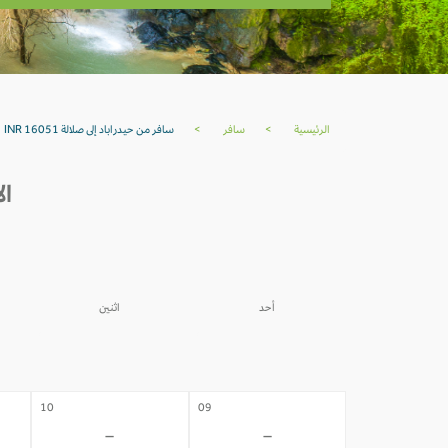
الرئيسية
>
سافر
>
سافر من حيدراباد إلى صلالة INR 16051
ال
أحد
اثنين
03
02
-
-
10
09
-
-