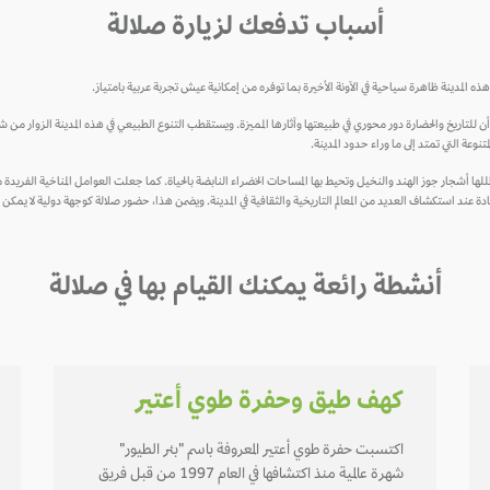
أسباب تدفعك لزيارة صلالة
ذه المدينة ظاهرة سياحية في الآونة الأخيرة بما توفره من إمكانية عيش تجربة عربية بامتياز.
ما أن للتاريخ والحضارة دور محوري في طبيعتها وآثارها المميزة. ويستقطب التنوع الطبيعي في هذه المدينة الزوار من
تنوعة التي تمتد إلى ما وراء حدود المدينة.
ظللها أشجار جوز الهند والنخيل وتحيط بها المساحات الخضراء النابضة بالحياة. كما جعلت العوامل المناخية الفري
دة عند استكشاف العديد من المعالم التاريخية والثقافية في المدينة. ويضمن هذا، حضور صلالة كوجهة دولية لا يمكن 
أنشطة رائعة يمكنك القيام بها في صلالة
كهف طيق وحفرة طوي أعتير
اكتسبت حفرة طوي أعتير المعروفة باسم "بئر الطيور"
شهرة عالمية منذ اكتشافها في العام 1997 من قبل فريق