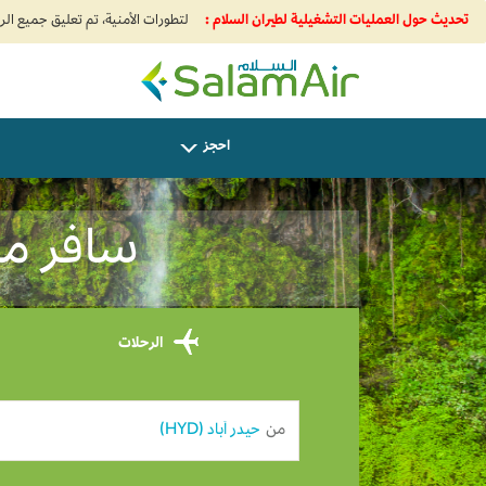
تحديث حول العمليات التشغيلية لطيران السلام :
SalamAir
احجز
سافر من حي
الرحلات
من