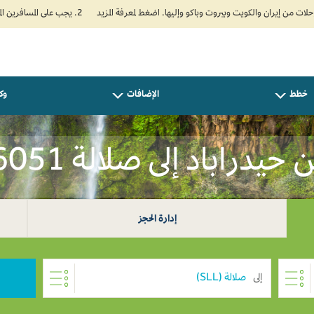
2. يجب على المسافرين المتجهين إلى الهند تعبئة نموذج الإقرار الصحي الذاتي (Air Suvidha) الإلزامي قبل موعد الوصول بـ 24 ساعة على الأقل. اضغط هنا للدخول إلى بوابة Air Suvidha.
خطط
الإضافات
وكل
دراباد إلى صلالة INR 16051
إدارة الحجز
إلى