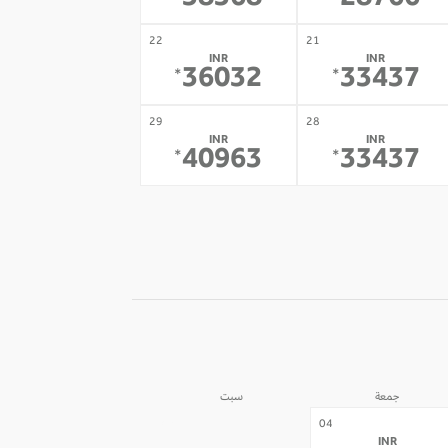
38368
28766
22
21
INR
INR
36032
33437
*
*
29
28
INR
INR
40963
33437
*
*
جمعة
سبت
05
04
INR