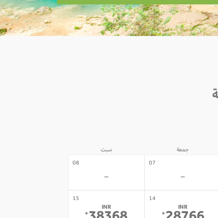
جمعة
سبت
08
07
-
-
15
14
INR
INR
*
*