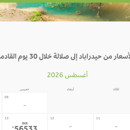
أسعار من حيدراباد إلى صلالة خلال 30 يوم القادمة
أغسطس 2026
ثلاثاء
أربعاء
خميس
05
04
06
-
-
-
13
12
11
INR
-
-
*