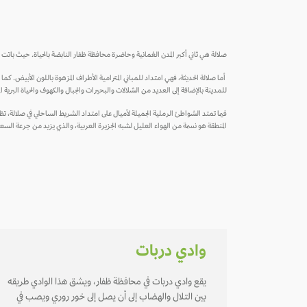
صلالة هي ثاني أكبر المدن العُمانية وحاضرة محافظة ظفار النابضة بالحياة. حيث باتت ه
أما صلالة الحديثة، فهي امتداد للمباني المترامية الأطراف المزهوة باللون الأبيض. ك
للمدينة بالإضافة إلى العديد من الشلالات والبحيرات والجبال والكهوف والحياة البرية الم
فيما تمتد الشواطئ الرملية الجميلة لأميال على امتداد الشريط الساحلي في صلالة، ت
المنطقة هو نسمة من الهواء العليل لشبه الجزيرة العربية، والذي يزيد من جرعة السعا
وادي دربات
يقع وادي دربات في محافظة ظفار، ويشق هذا الوادي طريقه
بين التلال والهضاب إلى أن يصل إلى خـور روري ويصب في