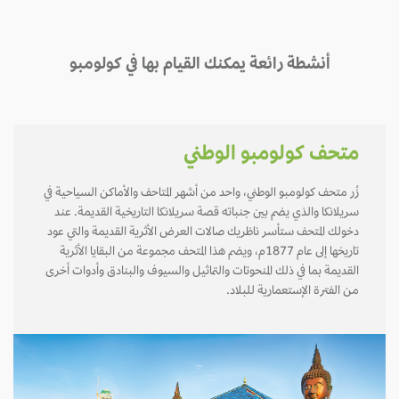
أنشطة رائعة يمكنك القيام بها في كولومبو
متحف كولومبو الوطني
زُر متحف كولومبو الوطني، واحد من أشهر المتاحف والأماكن السياحية في
سريلانكا والذي يضم بين جنباته قصة سريلانكا التاريخية القديمة. عند
دخولك المتحف ستأسر ناظريك صالات العرض الأثرية القديمة والتي عود
تاريخها إلى عام 1877م، ويضم هذا المتحف مجموعة من البقايا الأثرية
القديمة بما في ذلك المنحوتات والتماثيل والسيوف والبنادق وأدوات أخرى
من الفترة الإستعمارية للبلاد.