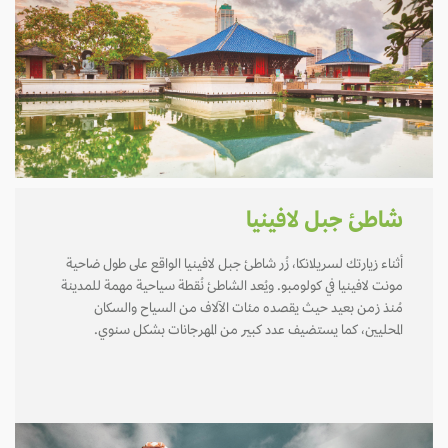
شاطئ جبل لافينيا
أثناء زيارتك لسريلانكا، زُر شاطئ جبل لافينيا الواقع على طول ضاحية
مونت لافينيا في كولومبو. ويُعد الشاطئ نُقطة سياحية مهمة للمدينة
مُنذ زمن بعيد حيث يقصده مئات الآلاف من السياح والسكان
المحليين، كما يستضيف عدد كبير من المهرجانات بشكل سنوي.