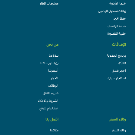
خدمة الأولوية
معلومات المطار
بيانات تسجيل الوصول
حفظ الحجز
خدمة الواتساب
حقيبة المقصورة
الإضافات
من نحن
برنامج العضوية
نبذة عنا
eSIM
رؤيتنا ورسالتنا
احجز فندقً
أسطولنا
استئجار سيارة
الأخبار
الوظائف
شروط النقل
الشروط والأحكام
استخدام الموقع
وكلاء السفر
اتصل بنا
وكلاء السفر
مكاتبنا