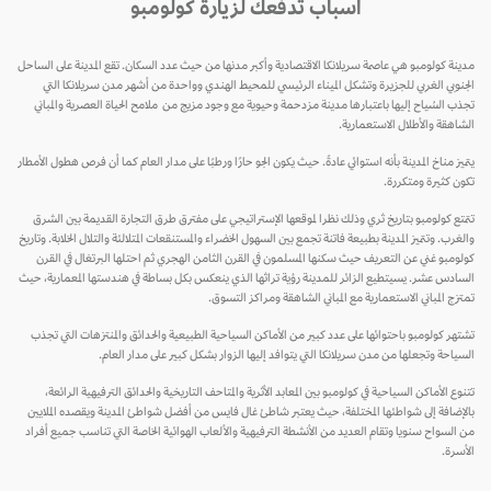
أسباب تدفعك لزيارة كولومبو
مدينة كولومبو هي عاصمة سريلانكا الاقتصادية وأكبر مدنها من حيث عدد السكان. تقع المدينة على الساحل
الجنوبي الغربي للجزيرة وتشكل الميناء الرئيسي للمحيط الهندي وواحدة من أشهر مدن سريلانكا التي
تجذب السُياح إليها باعتبارها مدينة مزدحمة وحيوية مع وجود مزيج من ملامح الحياة العصرية والمباني
الشاهقة والأطلال الاستعمارية.
يتميز مناخ المدينة بأنه استوائي عادةً. حيث يكون الجو حارًا ورطبًا على مدار العام كما أن فرص هطول الأمطار
تكون كثيرة ومتكررة.
تتمتع كولومبو بتاريخ ثري وذلك نظرا لموقعها الإستراتيجي على مفترق طرق التجارة القديمة بين الشرق
والغرب. وتتميز المدينة بطبيعة فاتنة تجمع بين السهول الخضراء والمستنقعات المتلالئة والتلال الخلابة. وتاريخ
كولومبو غني عن التعريف حيث سكنها المسلمون في القرن الثامن الهجري ثم احتلها البرتغال في القرن
السادس عشر. يسيتطيع الزائر للمدينة رؤية تراثها الذي ينعكس بكل بساطة في هندستها المعمارية، حيث
تمتزج المباني الاستعمارية مع المباني الشاهقة ومراكز التسوق.
تشتهر كولومبو باحتوائها على عدد كبير من الأماكن السياحية الطبيعية والحدائق والمنتزهات التي تجذب
السياحة وتجعلها من مدن سريلانكا التي يتوافد إليها الزوار بشكل كبير على مدار العام.
تتنوع الأماكن السياحية في كولومبو بين المعابد الأثرية والمتاحف التاريخية والحدائق الترفيهية الرائعة،
بالإضافة إلى شواطئها المختلفة، حيث يعتبر شاطئ غال فايس من أفضل شواطئ المدينة ويقصده الملايين
من السواح سنويا وتقام العديد من الأنشطة الترفيهية والألعاب الهوائية الخاصة التي تناسب جميع أفراد
الأسرة.