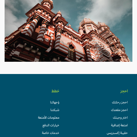
احجز
خطط
احجز رحلتك
وُجهاتنا
احجز مقعدك
شبكتنا
اختر وجبتك
معلومات الأمتعة
امتعة إضافية
خيارات الدفع
حقيبة إكسبريس
خدمات خاصة