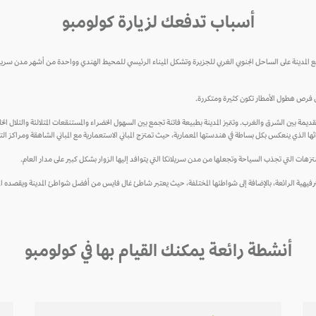
أسباب تدفعك لزيارة كولومبو
 المدينة على الساحل الجنوبي الغربي للجزيرة وتشكل الميناء الرئيسي للمحيط الهندي وواحدة من أشهر مدن سريلا
ما أن فرص هطول الأمطار تكون كثيرة ومتكررة.
ديمة بين الشرق والغرب. وتتميز المدينة بطبيعة فاتنة تجمع بين السهول الخضراء والمستنقعات المتلالئة والتلال ال
ثها الذي ينعكس بكل بساطة في هندستها المعمارية، حيث تمتزج المباني الاستعمارية مع المباني الشاهقة ومراكز ال
نتزهات التي تجذب السياحة وتجعلها من مدن سريلانكا التي يتوافد إليها الزوار بشكل كبير على مدار العام.
ق الترفيهية الرائعة، بالإضافة إلى شواطئها المختلفة، حيث يعتبر شاطئ غال فايس من أفضل شواطئ المدينة ويقصده ال
أنشطة رائعة يمكنك القيام بها في كولومبو