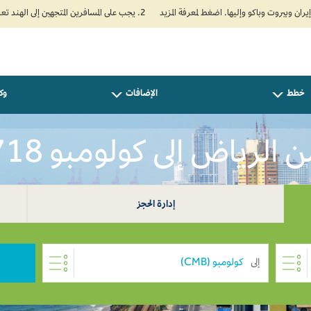
2. يجب على المسافرين المتجهين إلى الهند تعبئة نموذج الإقرار الصحي الذاتي (Air Suvidha) الإلزامي قبل موعد الوصول بـ 24 ساعة على الأقل. اضغط هنا للدخول إلى بوابة Air Suvidha.
خطط
الإضافات
وكل
لرياض إلى كولومبو SAR 718
إدارة الحجز
إلى