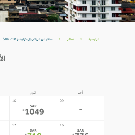
الرئيسية
>
سافر
>
سافر من الرياض إلى كولومبو SAR 718
الأ
أحد
اثنين
10
09
SAR
-
1049
*
17
16
SAR
SAR