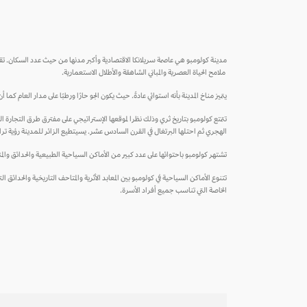
مدينة كولومبو هي عاصمة سريلانكا الاقتصادية وأكبر مدنها من حيث عدد السكان. تقع
ملامح الحياة العصرية والمباني الشاهقة والأطلال الاستعمارية.
يتميز مناخ المدينة بأنه استوائي عادةً. حيث يكون الجو حارًا ورطبًا على مدار العام ك
تتمتع كولومبو بتاريخ ثري وذلك نظرا لموقعها الإستراتيجي على مفترق طرق التجارة الق
الهجري ثم احتلها البرتغال في القرن السادس عشر. يسيتطيع الزائر للمدينة رؤية ترا
تشتهر كولومبو باحتوائها على عدد كبير من الأماكن السياحية الطبيعية والحدائق والم
تتنوع الأماكن السياحية في كولومبو بين المعابد الأثرية والمتاحف التاريخية والحدائ
الخاصة التي تناسب جميع أفراد الأسرة.