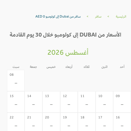
الرئيسية
>
سافر
>
سافر من Dubai إلى كولومبو AED 0
الأسعار من DUBAI إلى كولومبو خلال 30 يوم القادمة
أغسطس 2026
أحد
اثنين
ثلاثاء
أربعاء
خميس
جمعة
سبت
07
06
05
04
03
02
08
-
-
-
-
-
-
-
15
14
13
12
11
10
09
-
-
-
-
-
-
-
22
21
20
19
18
17
16
-
-
-
-
-
-
-