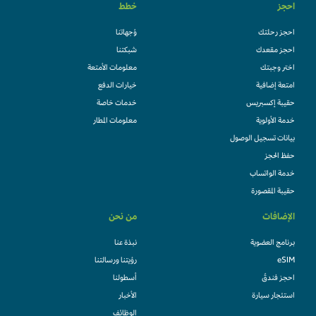
احجز
خطط
احجز رحلتك
وُجهاتنا
احجز مقعدك
شبكتنا
اختر وجبتك
معلومات الأمتعة
امتعة إضافية
خيارات الدفع
حقيبة إكسبريس
خدمات خاصة
خدمة الأولوية
معلومات المطار
بيانات تسجيل الوصول
حفظ الحجز
خدمة الواتساب
حقيبة المقصورة
الإضافات
من نحن
برنامج العضوية
نبذة عنا
eSIM
رؤيتنا ورسالتنا
احجز فندقً
أسطولنا
استئجار سيارة
الأخبار
الوظائف