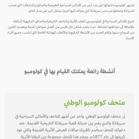
تشتهر كولومبو باحتوائها على عدد كبير من الأماكن السياحية الطبيعية والحدائق والمنتزهات التي تجذب
السياحة وتجعلها من مدن سريلانكا التي يتوافد إليها الزوار بشكل كبير على مدار العام.
تتنوع الأماكن السياحية في كولومبو بين المعابد الأثرية والمتاحف التاريخية والحدائق الترفيهية الرائعة،
بالإضافة إلى شواطئها المختلفة، حيث يعتبر شاطئ غال فايس من أفضل شواطئ المدينة ويقصده الملايين
من السواح سنويا وتقام العديد من الأنشطة الترفيهية والألعاب الهوائية الخاصة التي تناسب جميع أفراد
الأسرة.
أنشطة رائعة يمكنك القيام بها في كولومبو
متحف كولومبو الوطني
زُر متحف كولومبو الوطني، واحد من أشهر المتاحف والأماكن السياحية في
سريلانكا والذي يضم بين جنباته قصة سريلانكا التاريخية القديمة. عند
دخولك المتحف ستأسر ناظريك صالات العرض الأثرية القديمة والتي عود
تاريخها إلى عام 1877م، ويضم هذا المتحف مجموعة من البقايا الأثرية