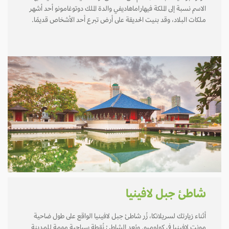
الاسم نسبة إلى الملكة فيهاراماهاديفي والدة الملك دوتوغامونو أحد أشهر
ملكات البلاد، وقد بنيت الحديقة على أرض تبرع أحد الأشخاص قديمًا.
شاطئ جبل لافينيا
أثناء زيارتك لسريلانكا، زُر شاطئ جبل لافينيا الواقع على طول ضاحية
مونت لافينيا في كولومبو. ويُعد الشاطئ نُقطة سياحية مهمة للمدينة