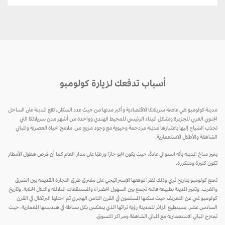
أسباب تدفعك لزيارة كولومبو
مدينة كولومبو هي عاصمة سريلانكا الاقتصادية وأكبر مدنها من حيث عدد السكان. تقع المدينة على الساحل
الجنوبي الغربي للجزيرة وتشكل الميناء الرئيسي للمحيط الهندي وواحدة من أشهر مدن سريلانكا التي
تجذب السُياح إليها باعتبارها مدينة مزدحمة وحيوية مع وجود مزيج من ملامح الحياة العصرية والمباني
الشاهقة والأطلال الاستعمارية.
يتميز مناخ المدينة بأنه استوائي عادةً. حيث يكون الجو حارًا ورطبًا على مدار العام كما أن فرص هطول الأمطار
تكون كثيرة ومتكررة.
تتمتع كولومبو بتاريخ ثري وذلك نظرا لموقعها الإستراتيجي على مفترق طرق التجارة القديمة بين الشرق
والغرب. وتتميز المدينة بطبيعة فاتنة تجمع بين السهول الخضراء والمستنقعات المتلالئة والتلال الخلابة. وتاريخ
كولومبو غني عن التعريف حيث سكنها المسلمون في القرن الثامن الهجري ثم احتلها البرتغال في القرن
السادس عشر. يسيتطيع الزائر للمدينة رؤية تراثها الذي ينعكس بكل بساطة في هندستها المعمارية، حيث
تمتزج المباني الاستعمارية مع المباني الشاهقة ومراكز التسوق.