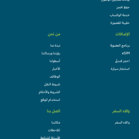
بيانات تسجيل الوصول
حفظ الحجز
خدمة الواتساب
حقيبة المقصورة
الإضافات
من نحن
برنامج العضوية
نبذة عنا
eSIM
رؤيتنا ورسالتنا
احجز فندقً
أسطولنا
استئجار سيارة
الأخبار
الوظائف
شروط النقل
الشروط والأحكام
استخدام الموقع
وكلاء السفر
اتصل بنا
وكلاء السفر
مكاتبنا
الملاحظات
الأسئلة الشائعة