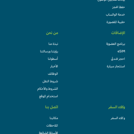
بيانات تسجيل الوصول
حفظ الحجز
خدمة الواتساب
حقيبة المقصورة
الإضافات
من نحن
برنامج العضوية
نبذة عنا
eSIM
رؤيتنا ورسالتنا
احجز فندقً
أسطولنا
استئجار سيارة
الأخبار
الوظائف
شروط النقل
الشروط والأحكام
استخدام الموقع
وكلاء السفر
اتصل بنا
وكلاء السفر
مكاتبنا
الملاحظات
الأسئلة الشائعة