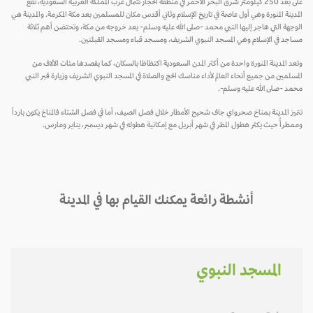
على بعد 250 كيلومتر شرق البحر الأحمر في منطقة الحجاز شمال غرب المملكة العربية السعودية، تقع
مدينة المنورة وهي أول عاصمة في تاريخ الإسلام وثاني أقدس مكان للمسلمين بعد مكة المكرمة. والمدينة هي
وجهة التي هاجر إليها النبي محمد -صلى الله عليه وسلم- بعد خروجه من مكة، وتحتضن أهم ثلاثة
اجد في الإسلام وهي المسجد النبوي الشريف، ومسجد قباء ومسجد القبلتين.
عد المدينة المنورة واحدة من أكثر المدن السعودية اكتظاظا بالسكان، كما يقصدها مئات الآلاف من
مسلمين من جميع أنحاء العالم لأداء مناسك الحج والصلاة في المسجد النبوي الشريف وزيارة قبر النبي
مد -صلى الله عليه وسلم-.
ميز المدينة بمناخ صحرواي جاف شحيح الأمطار خلال فصل الصيف، أما في فصل الشتاء فالمناخ يكون بارداً
مطرأً حيث يكثر هطول المطر في شهر أبريل مع إمكانية هطوله في شهر ديسمبر، يناير ومارس.
أنشطة رائعة يمكنك القيام بها في المدينة
المسجد النبوي