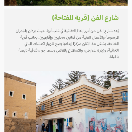
شارع الفن (قرية المفتاحة)
يُعد شارع الفن من أبرز المعالم الثقافية في قلب أبها، حيث يزدان بالجدران
المرسومة والأعمال الفنية من فنانين محليين وإقليميين. بجانب قرية
المفتاحة، يشكل هذا المكان مركزًا إبداعيًا يتيح للزوار اكتشاف المباني
التراثية، وزيارة المعارض، والاستمتاع بالمقاهي وسط أجواء ثقافية نابضة
بالحياة.