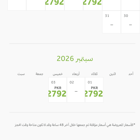
-
-
-
-
-
92792
92792
*
*
31
30
-
-
سبتمبر 2026
أحد
اثنين
ثلاثاء
أربعاء
خميس
جمعة
سبت
05
04
31
30
03
02
01
PKR
PKR
-
-
-
-
-
92792
92792
*
*
*الأسعار المعروضة هي أسعار مؤقتة تم جمعها خلال آخر 48 ساعة وقد لا تكون متاحة وقت الحجز