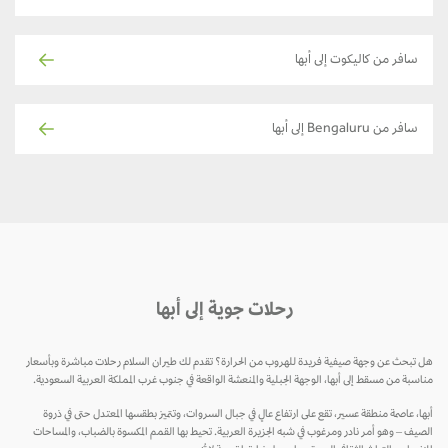
سافر من كاليكوت إلى أبها
سافر من Bengaluru إلى أبها
رحلات جوية إلى أبها
هل تبحث عن وجهة صيفية فريدة للهروب من الحرارة؟ تقدم لك طيران السلام رحلات مباشرة وبأسعار
مناسبة من مسقط إلى أبها، الوجهة الجبلية والمنعشة الواقعة في جنوب غرب المملكة العربية السعودية.
أبها، عاصمة منطقة عسير، تقع على ارتفاع عالٍ في جبال السروات، وتتميز بطقسها المعتدل حتى في ذروة
الصيف – وهو أمر نادر ومرغوب في شبه الجزيرة العربية. تحيط بها القمم المكسوة بالضباب، والمساحات