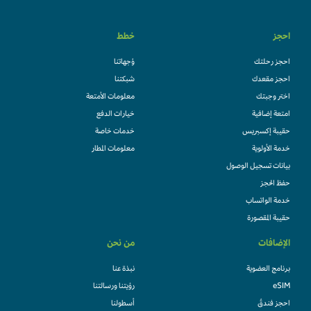
احجز
خطط
احجز رحلتك
وُجهاتنا
احجز مقعدك
شبكتنا
اختر وجبتك
معلومات الأمتعة
امتعة إضافية
خيارات الدفع
حقيبة إكسبريس
خدمات خاصة
خدمة الأولوية
معلومات المطار
بيانات تسجيل الوصول
حفظ الحجز
خدمة الواتساب
حقيبة المقصورة
الإضافات
من نحن
برنامج العضوية
نبذة عنا
eSIM
رؤيتنا ورسالتنا
احجز فندقً
أسطولنا