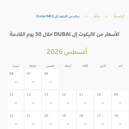
الرئيسية
>
سافر
>
سافر من كاليكوت إلى Dubai INR 0
الأسعار من كاليكوت إلى DUBAI خلال 30 يوم القادمة
أغسطس 2026
أحد
اثنين
ثلاثاء
أربعاء
خميس
جمعة
سبت
05
04
03
02
08
07
06
-
-
-
-
-
-
-
15
14
13
12
11
10
09
-
-
-
-
-
-
-
22
21
20
19
18
17
16
-
-
-
-
-
-
-