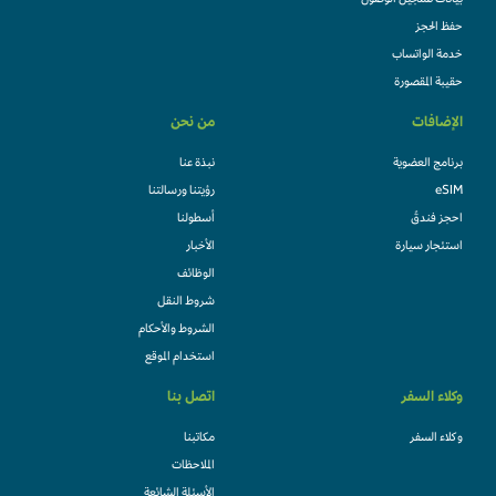
بيانات تسجيل الوصول
حفظ الحجز
خدمة الواتساب
حقيبة المقصورة
الإضافات
من نحن
برنامج العضوية
نبذة عنا
eSIM
رؤيتنا ورسالتنا
احجز فندقً
أسطولنا
استئجار سيارة
الأخبار
الوظائف
شروط النقل
الشروط والأحكام
استخدام الموقع
وكلاء السفر
اتصل بنا
وكلاء السفر
مكاتبنا
الملاحظات
الأسئلة الشائعة