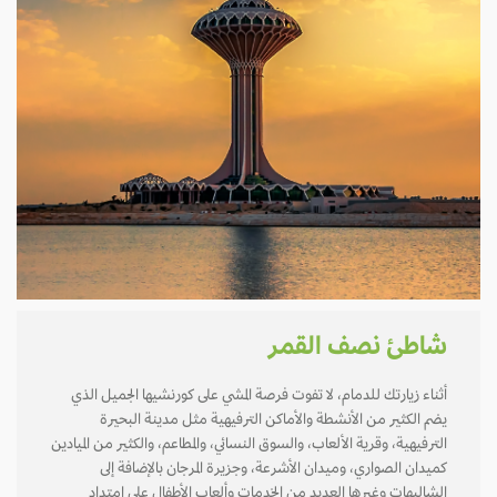
شاطئ نصف القمر
أثناء زيارتك للدمام، لا تفوت فرصة المشي على كورنشيها الجميل الذي
يضم الكثير من الأنشطة والأماكن الترفيهية مثل مدينة البحيرة
الترفيهية، وقرية الألعاب، والسوق النسائي، والمطاعم، والكثير من الميادين
كميدان الصواري، وميدان الأشرعة، وجزيرة المرجان بالإضافة إلى
الشاليهات وغيرها العديد من الخدمات وألعاب الأطفال على امتداد