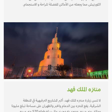
الكورنيش مما يجعله من الأماكن المفضلة للراحة و الاستجمام.
منتزه الملك فهد
لا تنس زيارة منتزه الملك فهد، أكبر المشاريع الترفيهية في المنطقة
الشرقية. يقع المنتزه بين الدمام والخبر والظهران على مساحة تبلغ مليونا
ومائتي متر مربع. ويوجد به مجرى مائي يبلغ طوله 570 متر مربع