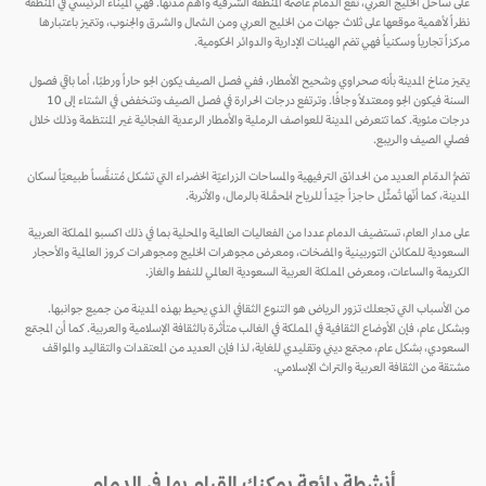
على ساحل الخليج العربي، تقع الدمام عاصمة المنطقة الشرقية وأهم مدنها. فهي الميناء الرئيسي في المنطقة
نظراً لأهمية موقعها على ثلاث جهات من الخليج العربي ومن الشمال والشرق والجنوب، وتتميز باعتبارها
مركزاً تجارياً وسكنياً فهي تضم الهيئات الإدارية والدوائر الحكومية.
يتميز مناخ المدينة بأنه صحراوي وشحيح الأمطار، ففي فصل الصيف يكون الجو حاراً ورطبًا، أما باقي فصول
السنة فيكون الجو ومعتدلاً وجافًا. وترتفع درجات الحرارة في فصل الصيف وتنخفض في الشتاء إلى 10
درجات مئوية. كما تتعرض المدينة للعواصف الرملية والأمطار الرعدية الفجائية غير المنتظمة وذلك خلال
فصلي الصيف والريبع.
تضمُّ الدمّام العديد من الحدائق الترفيهية والمساحات الزراعيّة الخضراء التي تشكل مُتنفَّساً طبيعيّاً لسكان
المدينة، كما أنّها تُمثِّل حاجزاً جيّداً للرياح المُحمَّلة بالرمال، والأتربة.
على مدار العام، تستضيف الدمام عددا من الفعاليات العالمية والمحلية بما في ذلك اكسبو المملكة العربية
السعودية للمكائن التوربينية والمضخات، ومعرض مجوهرات الخليج ومجوهرات كروز العالمية والأحجار
الكريمة والساعات، ومعرض المملكة العربية السعودية العالمي للنفط والغاز.
من الأسباب التي تجعلك تزور الرياض هو التنوع الثقافي الذي يحيط بهذه المدينة من جميع جوانبها.
وبشكل عام، فإن الأوضاع الثقافية في المملكة في الغالب متأثرة بالثقافة الإسلامية والعربية. كما أن المجتمع
السعودي، بشكل عام، مجتمع ديني وتقليدي للغاية، لذا فإن العديد من المعتقدات والتقاليد والمواقف
مشتقة من الثقافة العربية والتراث الإسلامي.