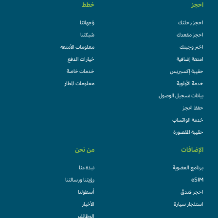
احجز
خطط
احجز رحلتك
وُجهاتنا
احجز مقعدك
شبكتنا
اختر وجبتك
معلومات الأمتعة
امتعة إضافية
خيارات الدفع
حقيبة إكسبريس
خدمات خاصة
خدمة الأولوية
معلومات المطار
بيانات تسجيل الوصول
حفظ الحجز
خدمة الواتساب
حقيبة المقصورة
الإضافات
من نحن
برنامج العضوية
نبذة عنا
eSIM
رؤيتنا ورسالتنا
احجز فندقً
أسطولنا
استئجار سيارة
الأخبار
الوظائف