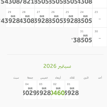
-
54308
47821
38505
38505
38505
54308
*
*
*
*
*
*
29
28
27
26
25
24
23
INR
INR
INR
INR
INR
INR
-
43928
54308
43928
38505
43928
38505
*
*
*
*
*
*
31
30
INR
-
38505
*
سبتمبر 2026
أحد
اثنين
ثلاثاء
أربعاء
خميس
جمعة
سبت
05
31
30
04
03
02
01
INR
INR
INR
INR
-
-
-
33029
43928
30460
43928
*
*
*
*