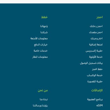
احجز
خطط
احجز رحلتك
وُجهاتنا
احجز مقعدك
شبكتنا
اختر وجبتك
معلومات الأمتعة
امتعة إضافية
خيارات الدفع
حقيبة إكسبريس
خدمات خاصة
خدمة الأولوية
معلومات المطار
بيانات تسجيل الوصول
حفظ الحجز
خدمة الواتساب
حقيبة المقصورة
الإضافات
من نحن
برنامج العضوية
نبذة عنا
eSIM
رؤيتنا ورسالتنا