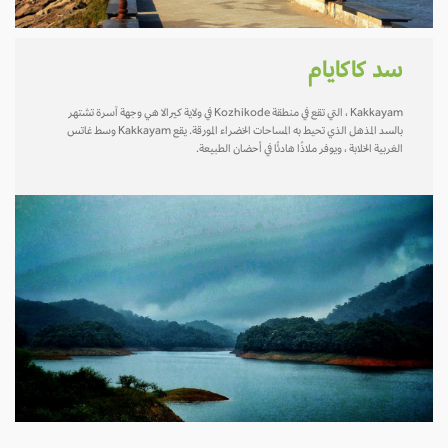
سد كاكايام
Kakkayam ، التي تقع في منطقة Kozhikode في ولاية كيرالا هي وجهة آسرة تشتهر
بالسد المذهل الذي تحيط به المساحات الخضراء المورقة. يقع Kakkayam وسط غاتس
الغربية الخلابة ، ويوفر ملاذًا هادئًا في أحضان الطبيعة.