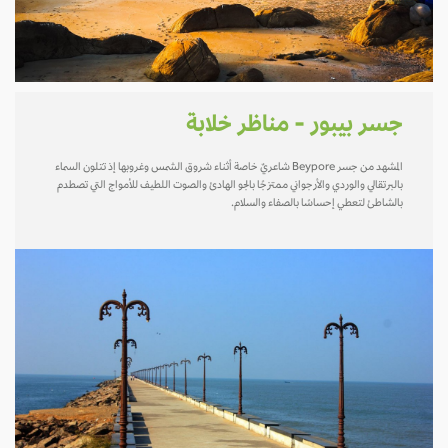
جسر بيبور - مناظر خلابة
المشهد من جسر Beypore شاعريٌ خاصة أثناء شروق الشمس وغروبها إذ تتلون السماء
بالبرتقالي والوردي والأرجواني ممتزجًا بالجو الهادئ والصوت اللطيف للأمواج التي تصطدم
بالشاطئ لتعطي إحساسًا بالصفاء والسلام.