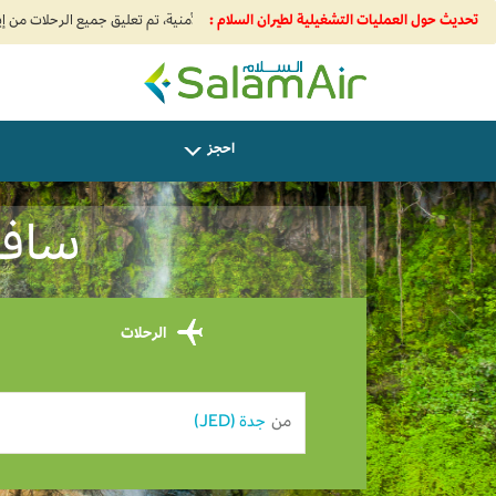
تحديث حول العمليات التشغيلية لطيران السلام :
SalamAir
احجز
سافر م
الرحلات
من