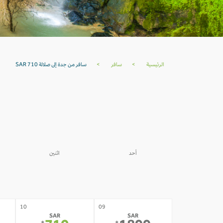
الرئيسية
>
سافر
>
سافر من جدة إلى صلالة SAR 710
أحد
اثنين
03
02
SAR
SAR
710
1899
*
*
10
09
SAR
SAR