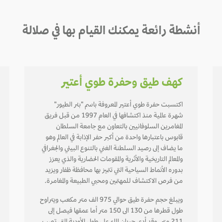
أنشطة رائعة يمكنك القيام بها في صلالة
كهف طيق وحفرة طوي أعتير
اكتسبت حفرة طوي أعتير المعروفة باسم "بئر الطيور"
شهرة عالمية منذ اكتشافها في العام 1997 من قبل فريق
المغامرين السلوفانيين بالتعاون مع جامعة السلطان
قابوس باعتبارها واحدة من أكبر حفر الإذابة في العالم وهو
ما يضاف إلى رصيد السلطنة الغني بالتنوع البيئي والجغرافي
والمعالم التاريخية والأثرية والمقومات الحضارية والذي يعزز
بدوره الأنماط السياحية التي تتميز بها محافظة ظفار ويزيد
من فرص الاكتشاف للمهتمين ومحبي الطبيعة والمغامرة.
ويبلغ حجم حفرة طيق حوالي 975 الف متر مكعب ويتراوح
طول قطرها من 130 الى 150 متر أما عمقها فيصل إلى