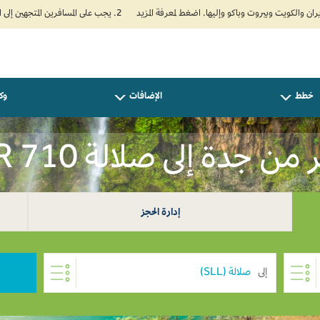
2. يجب على المسافرين المتجهين إلى الهند تعبئة نموذج الإقرار الصحي الذاتي (Air Suvidha) الإلزامي قبل موعد الوصول بـ 24 ساعة على الأقل. اضغط هنا للدخول إلى بوابة Air Suvidha.
خطط
الإضافات
وكل
ن جدة إلى صلالة SAR 710
إدارة الحجز
إلى