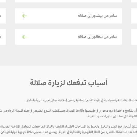
سافر من بيشاور إلى صلالة
س
سافر من بنغالور إلى صلالة
ساف
أسباب تدفعك لزيارة صلالة
ذه المدينة ظاهرة سياحية في الآونة الأخيرة بما توفره من إمكانية عيش تجربة عربية بامتياز.
ما أن للتاريخ والحضارة دور محوري في طبيعتها وآثارها المميزة. ويستقطب التنوع الطبيعي في هذه المدينة الزوار من
تنوعة التي تمتد إلى ما وراء حدود المدينة.
ظللها أشجار جوز الهند والنخيل وتحيط بها المساحات الخضراء النابضة بالحياة. كما جعلت العوامل المناخية الفري
دة عند استكشاف العديد من المعالم التاريخية والثقافية في المدينة. ويضمن هذا، حضور صلالة كوجهة دولية لا يمكن 