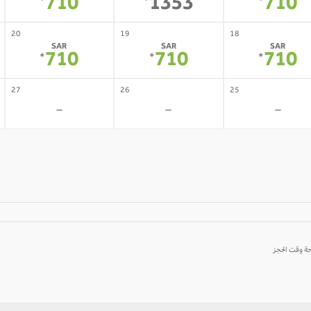
710
1353
710
*
*
*
20
19
18
SAR
SAR
SAR
710
710
710
*
*
*
27
26
25
-
-
-