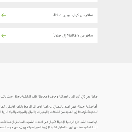
سافر من كولومبو إلى صلالة
سافر من Multan إلى صلالة
صلالة هي ثاني أكبر المدن العُمانية وحاضرة محافظة ظفار النابضة بالحياة. حيث باتت ه
أما صلالة الحديثة، فهي امتداد للمباني المترامية الأطراف المزهوة باللون الأبيض. ك
للمدينة بالإضافة إلى العديد من الشلالات والبحيرات والجبال والكهوف والحياة البرية الم
فيما تمتد الشواطئ الرملية الجميلة لأميال على امتداد الشريط الساحلي في صلالة، ت
المنطقة هو نسمة من الهواء العليل لشبه الجزيرة العربية، والذي يزيد من جرعة السعا