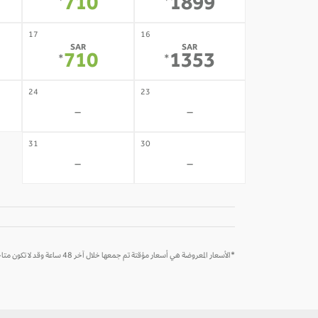
710
1899
*
*
17
16
SAR
SAR
710
1353
*
*
24
23
-
-
31
30
-
-
*الأسعار المعروضة هي أسعار مؤقتة تم جمعها خلال آخر 48 ساعة وقد لا تكون متاحة وقت الحجز