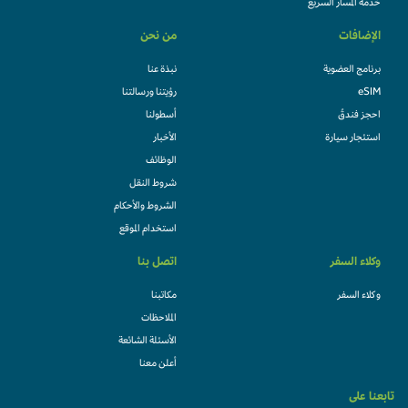
خدمة المسار السريع
الإضافات
من نحن
برنامج العضوية
نبذة عنا
eSIM
رؤيتنا ورسالتنا
احجز فندقً
أسطولنا
استئجار سيارة
الأخبار
الوظائف
شروط النقل
الشروط والأحكام
استخدام الموقع
وكلاء السفر
اتصل بنا
وكلاء السفر
مكاتبنا
الملاحظات
الأسئلة الشائعة
أعلن معنا
تابعنا على