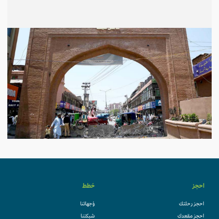
احجز
خطط
احجز رحلتك
وُجهاتنا
احجز مقعدك
شبكتنا