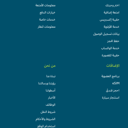
اختر وجبتك
معلومات الأمتعة
امتعة إضافية
خيارات الدفع
حقيبة إكسبريس
خدمات خاصة
خدمة الأولوية
معلومات المطار
بيانات تسجيل الوصول
حفظ الحجز
خدمة الواتساب
حقيبة المقصورة
الإضافات
من نحن
برنامج العضوية
نبذة عنا
eSIM
رؤيتنا ورسالتنا
احجز فندقً
أسطولنا
استئجار سيارة
الأخبار
الوظائف
شروط النقل
الشروط والأحكام
استخدام الموقع