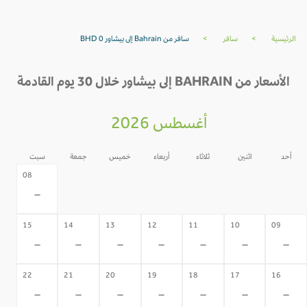
الرئيسية
>
سافر
>
سافر من Bahrain إلى بيشاور BHD 0
الأسعار من BAHRAIN إلى بيشاور خلال 30 يوم القادمة
أغسطس 2026
أحد
اثنين
ثلاثاء
أربعاء
خميس
جمعة
سبت
07
06
05
04
03
02
08
-
-
-
-
-
-
-
15
14
13
12
11
10
09
-
-
-
-
-
-
-
22
21
20
19
18
17
16
-
-
-
-
-
-
-