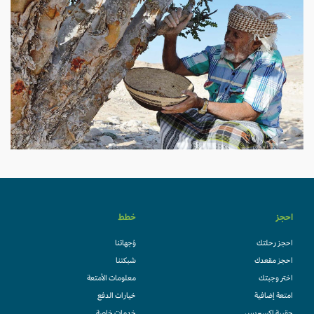
احجز
خطط
احجز رحلتك
وُجهاتنا
احجز مقعدك
شبكتنا
اختر وجبتك
معلومات الأمتعة
امتعة إضافية
خيارات الدفع