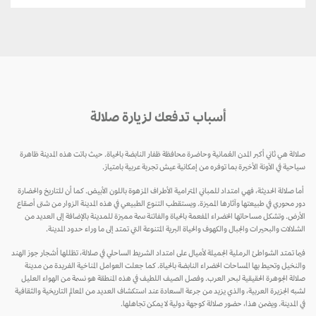
أسباب تدفعك لزيارة صلالة
صلالة هي ثاني أكبر المدن العُمانية وحاضرة محافظة ظفار النابضة بالحياة. حيث باتت هذه المدينة ظاهرة
سياحية في الآونة الأخيرة بما توفره من إمكانية عيش تجربة عربية بامتياز.
أما صلالة الحديثة، فهي امتداد للمباني المترامية الأطراف المزهوة باللون الأبيض. كما أن للتاريخ والحضارة
دور محوري في طبيعتها وآثارها المميزة. ويستقطب التنوع الطبيعي في هذه المدينة الزوار من شتى أصقاع
الأرض. وتشكل مساحاتها الخضراء المفعمة بالحياة والفاتنة سمة مميزة للمدينة بالإضافة إلى العديد من
الشلالات والبحيرات والجبال والكهوف والحياة البرية المتنوعة التي تمتد إلى ما وراء حدود المدينة.
فيما تمتد الشواطئ الرملية الجميلة لأميال على امتداد الشريط الساحلي في صلالة، تظللها أشجار جوز الهند
والنخيل وتحيط بها المساحات الخضراء النابضة بالحياة. كما جعلت العوامل المناخية الفريدة من مدينة
صلالة الجوهرة الحقيقية لبحر العرب. وفصل الصيف اللطيف في هذه المنطقة هو نسمة من الهواء العليل
لشبه الجزيرة العربية، والذي يزيد من جرعة السعادة عند استكشاف العديد من المعالم التاريخية والثقافية
في المدينة. ويضمن هذا، حضور صلالة كوجهة دولية لا يمكن تجاهلها.