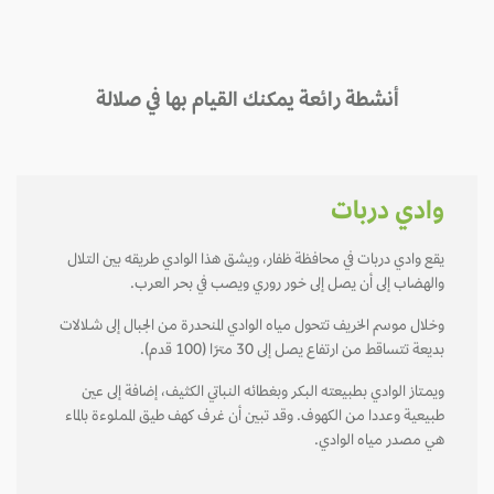
أنشطة رائعة يمكنك القيام بها في صلالة
وادي دربات
يقع وادي دربات في محافظة ظفار، ويشق هذا الوادي طريقه بين التلال
والهضاب إلى أن يصل إلى خـور روري ويصب في بحر العرب.
وخلال موسم الخريف تتحول مياه الوادي المنحدرة من الجبال إلى شـلالات
بديعة تتساقط من ارتفاع يصل إلى 30 مترًا (100 قدم).
ويمـتاز الوادي بطبيعته البكر وبغطائه النباتي الكثيف، إضافة إلى عين
طبيعية وعددا من الكهوف. وقد تبين أن غرف كهف طيق المملوءة بالماء
هي مصدر مياه الوادي.