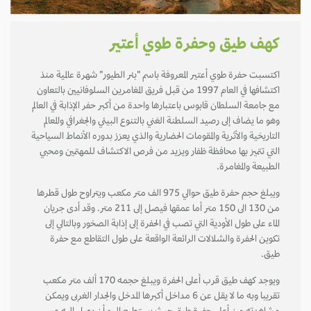
كهف طيق وحفرة طوي أعتير
اكتسبت حفرة طوي أعتير المعروفة باسم "بئر الطيور" شهرة عالمية منذ
اكتشافها في العام 1997 من قبل فريق المغامرين السلوفانيين بالتعاون
مع جامعة السلطان قابوس باعتبارها واحدة من أكبر حفر الإذابة في العالم
وهو ما يضاف إلى رصيد السلطنة الغني بالتنوع البيئي والجغرافي والمعالم
التاريخية والأثرية والمقومات الحضارية والذي يعزز بدوره الأنماط السياحية
التي تتميز بها محافظة ظفار ويزيد من فرص الاكتشاف للمهتمين ومحبي
الطبيعة والمغامرة.
ويبلغ حجم حفرة طيق حوالي 975 الف متر مكعب ويتراوح طول قطرها
من 130 الى 150 متر أما عمقها فيصل إلى 211 متر. وقد أدى جريان
الماء على طول الأودية التي تصب في الحفرة إلى إذابة الصخور وبالتالي إلى
تكوين الحفرة والشلالات الرائعة الواقعة على طول التقاطع مع حفرة
طيق.
ويوجد كهف طيق قرب أعلى الحفرة ويبلغ حجمه 170 ألف متر مكعب
تقريبا وبه ما لا يقل عن 6 مداخل أكبرها المدخل والجدار الغربى ويمكن