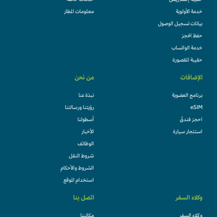
حقيبة إكسبريس
خدمات خاصة
خدمة الأولوية
معلومات المطار
بيانات تسجيل الوصول
حفظ الحجز
خدمة الواتساب
حقيبة المقصورة
الإضافات
من نحن
برنامج العضوية
نبذة عنا
eSIM
رؤيتنا ورسالتنا
احجز فندقً
أسطولنا
استئجار سيارة
الأخبار
الوظائف
شروط النقل
الشروط والأحكام
استخدام الموقع
وكلاء السفر
اتصل بنا
وكلاء السفر
مكاتبنا