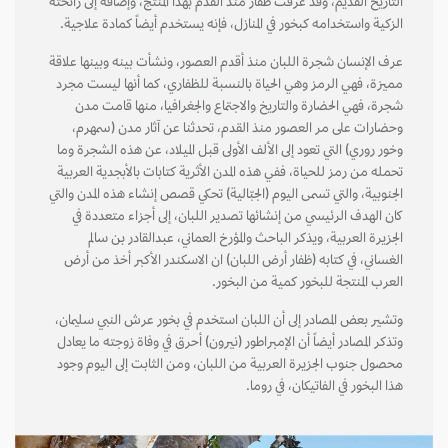
التاريخ القديم، وقد عرفت ظفار منذ القدم بهذا المنتج، وإضافة إلى رائحته
الزكية واستخدامه كبخور في المنازل، فإنه يستخدم أيضاً كمادة علاجية.
عرف الإنسان شجرة اللبان منذ أقدم العصور، ونشأت بينه وبينها علاقة
مميزة، فهي الرمز وهي الحياة بالنسبة للظفاري، كما أنها ليست مجرد
شجرة، فهي الحضارة والتاريخ والاجتماع والجغرافيا، منها قامت مدن
وحضارات على مر العصور منذ القدم، تحدثنا عن آثار مدن (سمهرم،
وخور روري) التي تعود إلى الألف الأولى قبل الميلاد، عن هذه الشجرة وما
تحمله من رمز للحياة، ففي هذه المدن الأثرية كتابات بالأبجدية العربية
الجنوبية، والتي تسمى اليوم (الجبّالية) تحكي قصص إنشاء هذه المدن والتي
كان الهدف الرئيسي من إنشائها تصدير اللبان، إلى أجزاء متعددة في
الجزيرة العربية، ويذكر الباحث والمؤرخ العماني، عبدالقادر بن سالم
الغساني، في كتابه (ظفار أرض اللبان) ان الاسكندر الأكبر أخذ من أرض
العرب المنتجة للبخور كمية من البخور.
وتشير بعض المصادر إلى أن اللبان استخدم في بخور عرش النبي سليمان،
وتذكر المصادر أيضاً أن الإمبراطور (نيرون) أحرق في وفاة زوجته ما يعادل
محصول جنوب الجزيرة العربية من اللبان، ومن الثابت إلى اليوم وجود
هذا البخور في الفاتيكان، في روما.