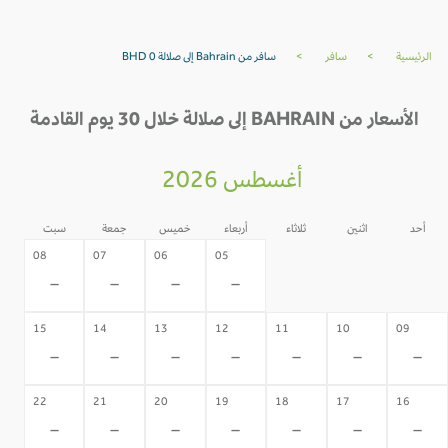
الرئيسية
>
سافر
>
سافر من Bahrain إلى صلالة BHD 0
الأسعار من BAHRAIN إلى صلالة خلال 30 يوم القادمة
أغسطس 2026
أحد
اثنين
ثلاثاء
أربعاء
خميس
جمعة
سبت
04
03
02
08
07
06
05
-
-
-
-
-
-
-
15
14
13
12
11
10
09
-
-
-
-
-
-
-
22
21
20
19
18
17
16
-
-
-
-
-
-
-