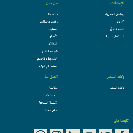
الإضافات
من نحن
برنامج العضوية
نبذة عنا
eSIM
رؤيتنا ورسالتنا
احجز فندقً
أسطولنا
استئجار سيارة
الأخبار
الوظائف
شروط النقل
الشروط والأحكام
استخدام الموقع
وكلاء السفر
اتصل بنا
وكلاء السفر
مكاتبنا
الملاحظات
الأسئلة الشائعة
أعلن معنا
تابعنا على