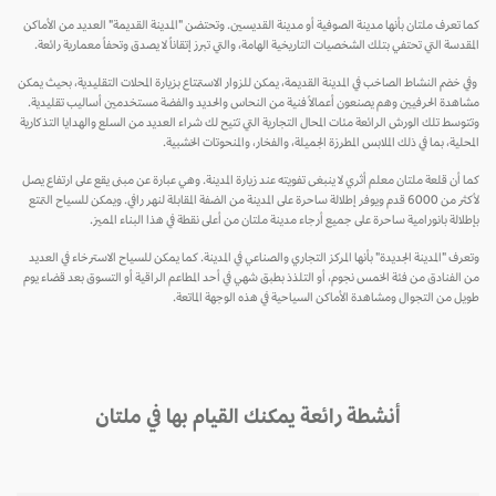
كما تعرف ملتان بأنها مدينة الصوفية أو مدينة القديسين. وتحتضن "المدينة القديمة" العديد من الأماكن
المقدسة التي تحتفي بتلك الشخصيات التاريخية الهامة، والتي تبرز إتقاناً لا يصدق وتحفاً معمارية رائعة.
وفي خضم النشاط الصاخب في المدينة القديمة، يمكن للزوار الاستمتاع بزيارة المحلات التقليدية، بحيث يمكن
مشاهدة الحرفيين وهم يصنعون أعمالاً فنية من النحاس والحديد والفضة مستخدمين أساليب تقليدية.
وتتوسط تلك الورش الرائعة مئات المحال التجارية التي تتيح لك شراء العديد من السلع والهدايا التذكارية
المحلية، بما في ذلك الملابس المطرزة الجميلة، والفخار، والمنحوتات الخشبية.
كما أن قلعة ملتان معلم أثري لا ينبغى تفويته عند زيارة المدينة. وهي عبارة عن مبنى يقع على ارتفاع يصل
لأكثر من 6000 قدم ويوفر إطلالة ساحرة على المدينة من الضفة المقابلة لنهر رافي. ويمكن للسياح التمتع
بإطلالة بانورامية ساحرة على جميع أرجاء مدينة ملتان من أعلى نقطة في هذا البناء المميز.
وتعرف "المدينة الجديدة" بأنها المركز التجاري والصناعي في المدينة. كما يمكن للسياح الاسترخاء في العديد
من الفنادق من فئة الخمس نجوم، أو التلذذ بطبق شهي في أحد المطاعم الراقية أو التسوق بعد قضاء يوم
طويل من التجوال ومشاهدة الأماكن السياحية في هذه الوجهة الماتعة.
أنشطة رائعة يمكنك القيام بها في ملتان