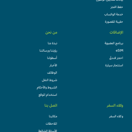
بيانات تسجيل الوصول
حفظ الحجز
خدمة الواتساب
حقيبة المقصورة
الإضافات
من نحن
برنامج العضوية
نبذة عنا
eSIM
رؤيتنا ورسالتنا
احجز فندقً
أسطولنا
استئجار سيارة
الأخبار
الوظائف
شروط النقل
الشروط والأحكام
استخدام الموقع
وكلاء السفر
اتصل بنا
وكلاء السفر
مكاتبنا
الملاحظات
الأسئلة الشائعة