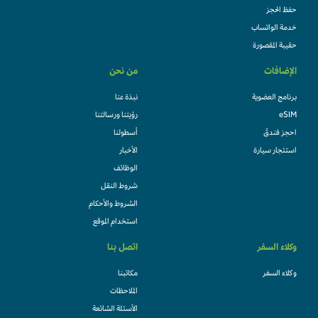
حفظ الحجز
خدمة الواتساب
حقيبة المقصورة
الإضافات
من نحن
برنامج العضوية
نبذة عنا
eSIM
رؤيتنا ورسالتنا
احجز فندقً
أسطولنا
استئجار سيارة
الأخبار
الوظائف
شروط النقل
الشروط والأحكام
استخدام الموقع
وكلاء السفر
اتصل بنا
وكلاء السفر
مكاتبنا
الملاحظات
الأسئلة الشائعة