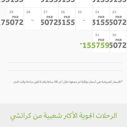
193155
193155
193155
193155
1931
29
28
27
26
25
24
23
PKR
PKR
PKR
PKR
PK
-
-
175072
175072
193155
193155
1750
*
*
*
*
*
31
30
PKR
PK
155759
1750
*
*
لأسعار المعروضة هي أسعار مؤقتة تم جمعها خلال آخر 48 ساعة وقد لا تكون متاحة وقت الحجز
الرحلات الجوية الأكثر شعبية من كراتشي