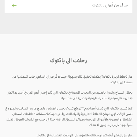
سافر من أبها إلى بانكوك
رحلات الى بانكوك
 تخطط لزيارة بانكوك؟ يمكنك تحقيق ذلك بسهولة حيث يوفّر طيران السلام رحلات اقتصادية من
قط إلى بانكوك.
ظى السياح والزوار بالعديد من التجارب الممتعة في بانكوك، التي تُعّد إحدى أهم المدن في آسيا بما تتميّز
 من معالم سياحية ساحرة، تاريخية وعصرية على حد سواء.
ا تشتهر بانكوك، التي تعرف أيضًا باسم " كرونج تيب"، بحسن الضيافة، وتمزج ما بين الصخب والهدوء في
س الوقت فهي موطن للثقافة التقليدية والحياة العصرية حيث يمكنك مشاهدة ناطحات السحاب
شاهقة والعصرية والأسواق المزدحمة ومراكز التسوق الراقية جنبًا إلى جنب مع القنوات العريقة. لذلك،
ف يجد كل زائر ما يروق له هناك.
قر على المؤشر أدناه لإدراج بياناتك والتعرّف على الرحلات الاقتصادية إلى بانكوك