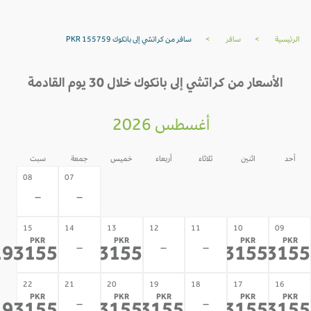
لرئيسية
>
سافر
>
سافر من كراتشي إلى بانكوك PKR 155759
الأسعار من كراتشي إلى بانكوك خلال 30 يوم القادمة
أغسطس 2026
أحد
اثنين
ثلاثاء
أربعاء
خميس
جمعة
سبت
06
05
04
03
02
08
07
-
-
-
-
-
-
-
15
14
13
12
11
10
09
PKR
PKR
PKR
PK
-
-
-
193155
193155
193155
1931
*
*
*
*
22
21
20
19
18
17
16
PKR
PKR
PKR
PKR
PK
-
-
*
*
*
*
*