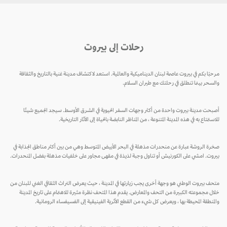
رحلات إلى بيروت
مرحبًا بكم في بيروت عاصمة لبنان الديناميكية والعالمية. استعد لاكتشاف مدينة غنية بالتاريخ والثقافة
والسحر بينما تنطلق في رحلتك مع طيران السلام.
أصبحت مدينة بيروت واحدة من أكثر وجهات السفر الحيوية في الشرق الأوسط. سيجد الجميع شيئًا
للاستمتاع به في هذه المدينة المتنوعة ، من المناظر النابضة بالحياة إلى الآثار التاريخية.
صخرة الروشة عبارة عن منحدرات مذهلة في البحر الأبيض المتوسط ​​وهي من بين أكثر مناطق الجذابة في
بيروت. امشي على الكورنيش أو تناول وجبة لذيذة في مقهى مجاور على خلفيات مذهلة بفضل المنحدرات.
متحف بيروت الوطني هو وجهة أخرى يجب زيارتها في المدينة ، حيث يعرض التراث الثقافي الغني للبنان من
خلال مجموعته الكبيرة من التحف والمعارض. يقدم هذا المتحف نظرة مثيرة للاهتمام على تاريخ المدينة
والمنطقة المحيطة بها ، ويعرض كل شيء من القطع الأثرية الفينيقية إلى الفسيفساء الرومانية.