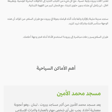
تعتبر اكلات بيروت وليمة حسية ، مع كل شيء من الكباب اللذيذ إلى المأكولات البحرية الموسمية. وبطبيعة
الحال ، لن يكتمل أي عشاء بدون حلوى لذيذة ، مع فنجان كبير من القهوة اللبنانية.
ستجد مدينة مليئة بالإثارة والمفاجآت أثناء قيامك بجولة في بيروت مع طيران السلام. من المؤكد أن هذه
الوجهة ستأسر قلبك وتتركك تريد المزيد.
طيران السلام يسير رحلات مباشرة إلى بيروت! استخدم الأداة أدناه لحجز وجهة أحلامك.
أهم الأماكن السياحية
مسجد محمد الأمين
يعد مسجد محمد الأمين من أكبر مساجد بيروت ، لبنان ، وهو أعجوبة
معمارية أخاذة. يجب على أي شخص مهتم بالعمارة والتراث الإسلامي