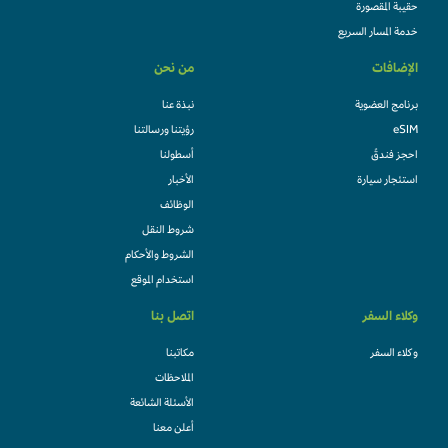
حقيبة المقصورة
خدمة المسار السريع
الإضافات
من نحن
برنامج العضوية
نبذة عنا
eSIM
رؤيتنا ورسالتنا
احجز فندقً
أسطولنا
استئجار سيارة
الأخبار
الوظائف
شروط النقل
الشروط والأحكام
استخدام الموقع
وكلاء السفر
اتصل بنا
وكلاء السفر
مكاتبنا
الملاحظات
الأسئلة الشائعة
أعلن معنا