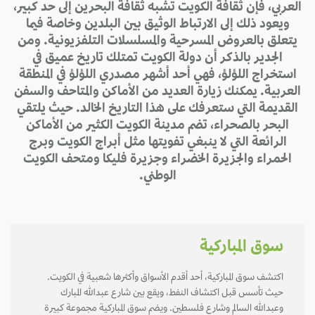
العربي، فإن ثقافة الكويت تشبه ثقافة البحرين إلى حد كبير،
ويعود ذلك إلى الارتباط الوثيق بين البلدين وخاصة فيما
يتعلق بالعروض المسرحية والمسلسلات التلفزيونية. ومن
الجدير بالذكر أن دولة الكويت تمتلك تاريخ عميق في
استخراج اللؤلؤ، فهي أحد أشهر مصدري اللؤلؤ في المنطقة
العربية. يمكنك زيارة العديد من الأماكن والمتاحف والسفن
القديمة التي ستعرفك على هذا التاريخ الخالد. حيث يلتقي
البحر بالصحراء، تضم مدينة الكويت الكثير من الأماكن
الرائعة التي لا ينبغي تفويتها مثل أبراج الكويت وبرج
الحمراء والجزيرة الخضراء وجزيرة فليكا ومتحف الكويت
الوطني.
سوق المباركية
اكتشف سوق المباركية، أحد أقدم الأسواق وأكثرها شعبية في الكويت.
حيث تأسس قبل اكتشاف النفط، ويقع بين شارع عبدالله المبارك
وعبدالله السالم وشارع فلسطين. ويضم سوق المباركية مجموعة كبيرة