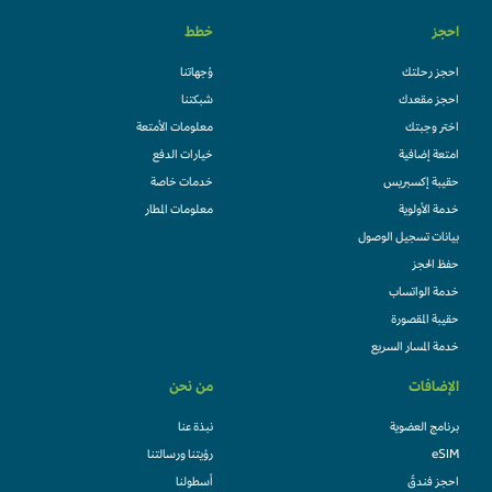
احجز
خطط
احجز رحلتك
وُجهاتنا
احجز مقعدك
شبكتنا
اختر وجبتك
معلومات الأمتعة
امتعة إضافية
خيارات الدفع
حقيبة إكسبريس
خدمات خاصة
خدمة الأولوية
معلومات المطار
بيانات تسجيل الوصول
حفظ الحجز
خدمة الواتساب
حقيبة المقصورة
خدمة المسار السريع
الإضافات
من نحن
برنامج العضوية
نبذة عنا
eSIM
رؤيتنا ورسالتنا
احجز فندقً
أسطولنا