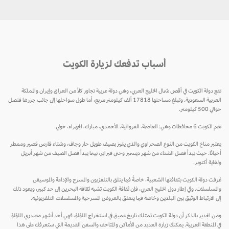
أسباب تدفعك لزيارة الكويت
تقع دولة الكويت في أقصى شمال الخليج العربي، وهي دولة عربية تجاور كلاً من العراق وإيران والمملكة
العربية السعودية. وتبلغ مساحتها 17818 ألف كيلومتر مربع، أما طول سواحلها إلى جانب جزرها فتصل
حوالي 500 كيلومتر.
تضم الكويت 6 محافظات وهي: العاصمة، الفروانية، الأحمدي، مبارك، الجهراء، حولي.
يعتبر مناخ الكويت من النوع الصحراوي والذي يتميز بصيف طويل حار وجاف، وشتاء قارس قصير وممطر
أحيانًا. حيث يبدأ فصل الشتاء من شهر ديسمبر وحتى فبراير، بينما يبدأ فصل الصيف من شهر أبريل
ولغاية أكتوبر.
عُرفت دولة الكويت بثقافتها الشعبية، خاصةً فيما يتلق بالتلفزيون والمسرح والإذاعة والموسيقى
والمسلسلات. وفي إطار دول الخليج العربي، فإن ثقافة الكويت تشبه ثقافة البحرين إلى حد كبير، ويعود ذلك
إلى الارتباط الوثيق بين البلدين وخاصة فيما يتعلق بالعروض المسرحية والمسلسلات التلفزيونية.
ومن الجدير بالذكر أن دولة الكويت تمتلك تاريخ عميق في استخراج اللؤلؤ، فهي أحد أشهر مصدري اللؤلؤ
في المنطقة العربية. يمكنك زيارة العديد من الأماكن والمتاحف والسفن القديمة التي ستعرفك على هذا