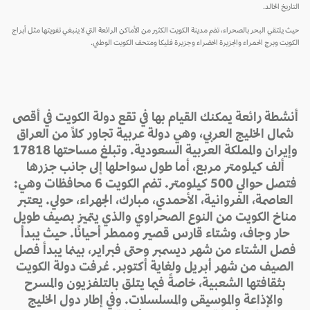
التاريخ الخالد.
حيث يلتقي البحر بالصحراء، تضم مدينة الكويت الكثير من الأماكن الرائعة التي لا ينبغي تفويتها مثل أبراج
الكويت وبرج الحمراء والجزيرة الخضراء وجزيرة فليكا ومتحف الكويت الوطني.
أنشطة رائعة يمكنك القيام بها في تقع دولة الكويت في أقصى
شمال الخليج العربي، وهي دولة عربية تجاور كلاً من العراق
وإيران والمملكة العربية السعودية. وتبلغ مساحتها 17818
ألف كيلومتر مربع، أما طول سواحلها إلى جانب جزرها
فتصل حوالي 500 كيلومتر. تضم الكويت 6 محافظات وهي:
العاصمة، الفروانية، الأحمدي، مبارك، الجهراء، حولي. يعتبر
مناخ الكويت من النوع الصحراوي والذي يتميز بصيف طويل
حار وجاف، وشتاء قارس قصير وممطر أحيانًا. حيث يبدأ
فصل الشتاء من شهر ديسمبر وحتى فبراير، بينما يبدأ فصل
الصيف من شهر أبريل ولغاية أكتوبر. عُرفت دولة الكويت
بثقافتها الشعبية، خاصةً فيما يتلق بالتلفزيون والمسرح
والإذاعة والموسيقى والمسلسلات. وفي إطار دول الخليج