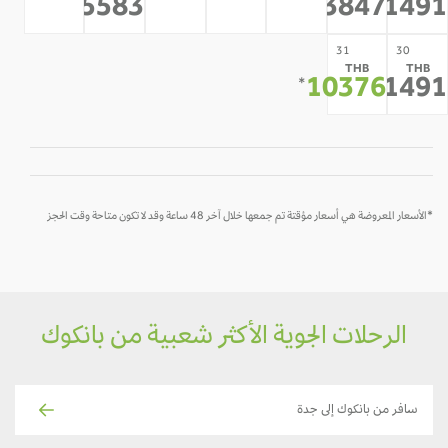
-
-
-
-
15583
13847
1149
*
*
*
31
30
THB
THB
10376
1149
*
*
*الأسعار المعروضة هي أسعار مؤقتة تم جمعها خلال آخر 48 ساعة وقد لا تكون متاحة وقت الحجز
الرحلات الجوية الأكثر شعبية من بانكوك
سافر من بانكوك إلى جدة