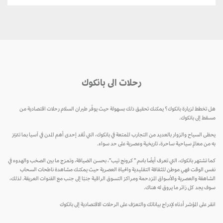
رحلات الى بانكوك
هل تخطط لزيارة بانكوك؟ يمكنك تحقيق ذلك بسهولة حيث يوفّر طيران السلام رحلات اقتصادية من
مسقط إلى بانكوك.
يحظى السياح والزوار بالعديد من التجارب الممتعة في بانكوك، التي تُعّد إحدى أهم المدن في آسيا بما تتميّز
به من معالم سياحية ساحرة، تاريخية وعصرية على حد سواء.
كما تشتهر بانكوك، التي تعرف أيضًا باسم " كرونج تيب"، بحسن الضيافة، وتمزج ما بين الصخب والهدوء في
نفس الوقت فهي موطن للثقافة التقليدية والحياة العصرية حيث يمكنك مشاهدة ناطحات السحاب
الشاهقة والعصرية والأسواق المزدحمة ومراكز التسوق الراقية جنبًا إلى جنب مع القنوات العريقة. لذلك،
سوف يجد كل زائر ما يروق له هناك.
انقر على المؤشر أدناه لإدراج بياناتك والتعرّف على الرحلات الاقتصادية إلى بانكوك