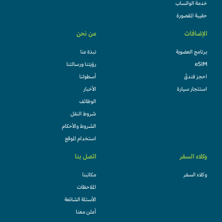
خدمة الواتساب
حقيبة المقصورة
الإضافات
من نحن
برنامج العضوية
نبذة عنا
eSIM
رؤيتنا ورسالتنا
احجز فندقً
أسطولنا
استئجار سيارة
الأخبار
الوظائف
شروط النقل
الشروط والأحكام
استخدام الموقع
وكلاء السفر
اتصل بنا
وكلاء السفر
مكاتبنا
الملاحظات
الأسئلة الشائعة
أعلن معنا