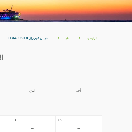
الرئيسية
>
سافر
>
سافر من شيراز إلى Dubai USD 0
الأ
أحد
اثنين
03
02
-
-
10
09
-
-