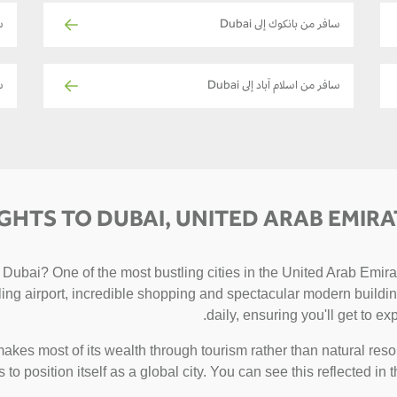
سافر من بانكوك إلى Dubai
س
سافر من اسلام آباد إلى Dubai
سا
IGHTS TO DUBAI, UNITED ARAB EMIRA
Dubai? One of the most bustling cities in the United Arab Emirat
stling airport, incredible shopping and spectacular modern buildi
daily, ensuring you'll get to exp
akes most of its wealth through tourism rather than natural reso
s to position itself as a global city. You can see this reflected in 