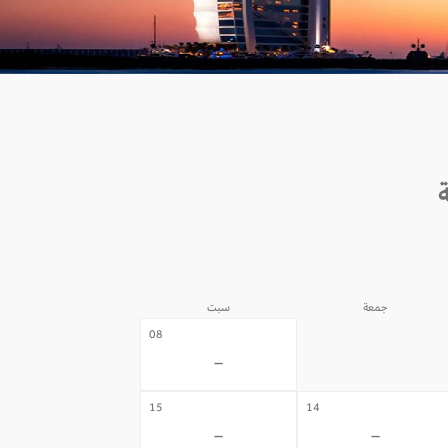
جمعة
سبت
07
08
-
-
15
14
-
-