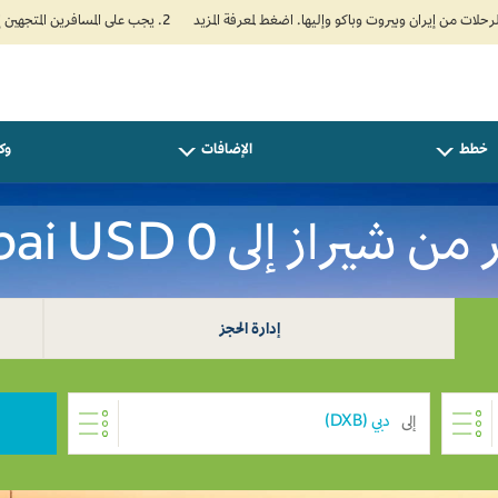
2. يجب على المسافرين المتجهين إلى الهند تعبئة نموذج الإقرار الصحي الذاتي (Air Suvidha) الإلزامي قبل موعد الوصول بـ 24 ساعة على الأقل. اضغط هنا للدخول إلى بوابة Air Suvidha.
خطط
الإضافات
وكل
 شيراز إلى Dubai USD 0
إدارة الحجز
إلى