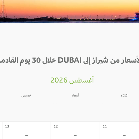
سعار من شيراز إلى DUBAI خلال 30 يوم القادمة
أغسطس 2026
ثلاثاء
أربعاء
خميس
06
05
04
-
-
-
13
12
11
-
-
-