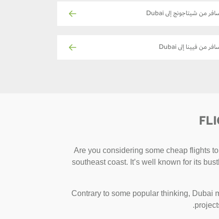
افر من شيتاجونج إلى Dubai
فر من فيينا إلى Dubai
FL
Are you considering some cheap flights to 
southeast coast. It’s well known for its bu
Contrary to some popular thinking, Dubai m
project