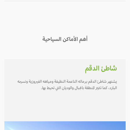
أهم الأماكن السياحية
شاطئ الدقم
يشتهر شاطئ الدقم برماله الناعمة النظيفة ومياهه الفيروزية ونسيمه
البارد، كما تتميّز المنطقة بالجبال والوديان التي تحيط بها.