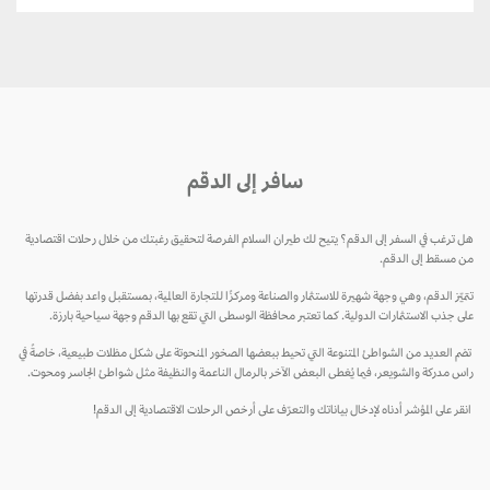
سافر إلى الدقم
هل ترغب في السفر إلى الدقم؟ يتيح لك طيران السلام الفرصة لتحقيق رغبتك من خلال رحلات اقتصادية
من مسقط إلى الدقم.
تتميّز الدقم، وهي وجهة شهيرة للاستثمار والصناعة ومركزًا للتجارة العالمية، بمستقبل واعد بفضل قدرتها
على جذب الاستثمارات الدولية. كما تعتبر محافظة الوسطى التي تقع بها الدقم وجهة سياحية بارزة.
تضم العديد من الشواطئ المتنوعة التي تحيط ببعضها الصخور المنحوتة على شكل مظلات طبيعية، خاصةً في
راس مدركة والشويعر، فيما يُغطى البعض الآخر بالرمال الناعمة والنظيفة مثل شواطئ الجاسر ومحوت.
انقر على المؤشر أدناه لإدخال بياناتك والتعرّف على أرخص الرحلات الاقتصادية إلى الدقم!