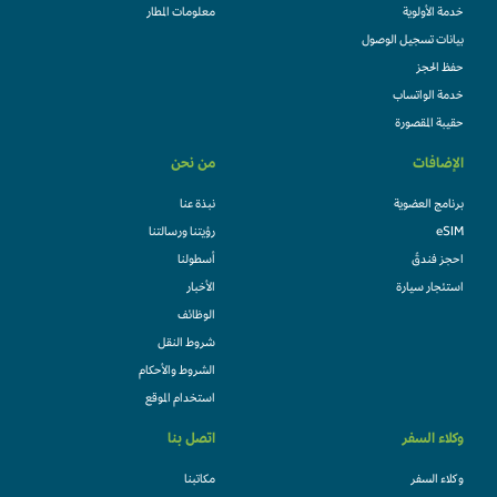
خدمة الأولوية
معلومات المطار
بيانات تسجيل الوصول
حفظ الحجز
خدمة الواتساب
حقيبة المقصورة
الإضافات
من نحن
برنامج العضوية
نبذة عنا
eSIM
رؤيتنا ورسالتنا
احجز فندقً
أسطولنا
استئجار سيارة
الأخبار
الوظائف
شروط النقل
الشروط والأحكام
استخدام الموقع
وكلاء السفر
اتصل بنا
وكلاء السفر
مكاتبنا