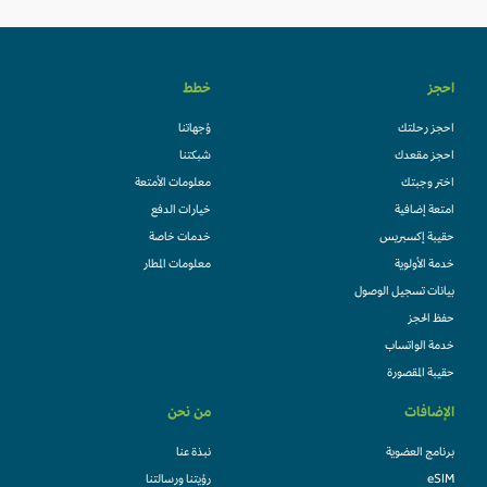
احجز
خطط
احجز رحلتك
وُجهاتنا
احجز مقعدك
شبكتنا
اختر وجبتك
معلومات الأمتعة
امتعة إضافية
خيارات الدفع
حقيبة إكسبريس
خدمات خاصة
خدمة الأولوية
معلومات المطار
بيانات تسجيل الوصول
حفظ الحجز
خدمة الواتساب
حقيبة المقصورة
الإضافات
من نحن
برنامج العضوية
نبذة عنا
eSIM
رؤيتنا ورسالتنا