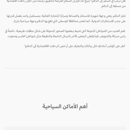
هل ترغب في السفر إلى الدقم؟ يتيح لك طيران السلام الفرصة لتحقيق رغبتك من خلال رحلات اقتصادية
من مسقط إلى الدقم.
تتميّز الدقم، وهي وجهة شهيرة للاستثمار والصناعة ومركزًا للتجارة العالمية، بمستقبل واعد بفضل قدرتها
على جذب الاستثمارات الدولية. كما تعتبر محافظة الوسطى التي تقع بها الدقم وجهة سياحية بارزة.
تضم العديد من الشواطئ المتنوعة التي تحيط ببعضها الصخور المنحوتة على شكل مظلات طبيعية، خاصةً في
راس مدركة والشويعر، فيما يُغطى البعض الآخر بالرمال الناعمة والنظيفة مثل شواطئ الجاسر ومحوت.
انقر على المؤشر أدناه لإدخال بياناتك والتعرّف على أرخص الرحلات الاقتصادية إلى الدقم!
أهم الأماكن السياحية