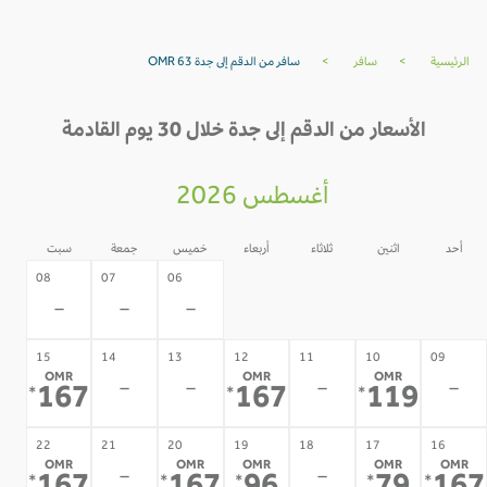
الرئيسية
>
سافر
>
سافر من الدقم إلى جدة OMR 63
الأسعار من الدقم إلى جدة خلال 30 يوم القادمة
أغسطس 2026
أحد
اثنين
ثلاثاء
أربعاء
خميس
جمعة
سبت
05
04
03
02
08
07
06
-
-
-
-
-
-
-
15
14
13
12
11
10
09
OMR
OMR
OMR
-
-
-
-
167
167
119
*
*
*
22
21
20
19
18
17
16
OMR
OMR
OMR
OMR
OMR
-
-
*
*
*
*
*