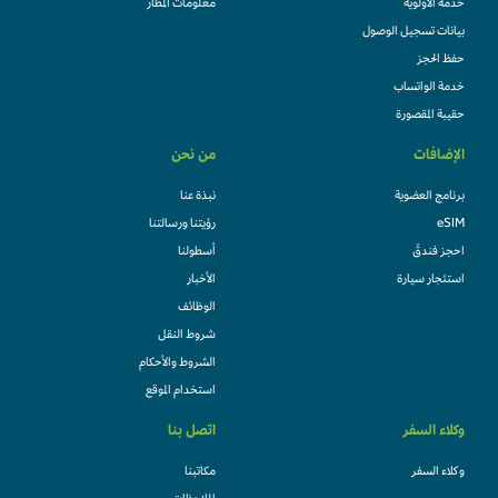
خدمة الأولوية
معلومات المطار
بيانات تسجيل الوصول
حفظ الحجز
خدمة الواتساب
حقيبة المقصورة
الإضافات
من نحن
برنامج العضوية
نبذة عنا
eSIM
رؤيتنا ورسالتنا
احجز فندقً
أسطولنا
استئجار سيارة
الأخبار
الوظائف
شروط النقل
الشروط والأحكام
استخدام الموقع
وكلاء السفر
اتصل بنا
وكلاء السفر
مكاتبنا