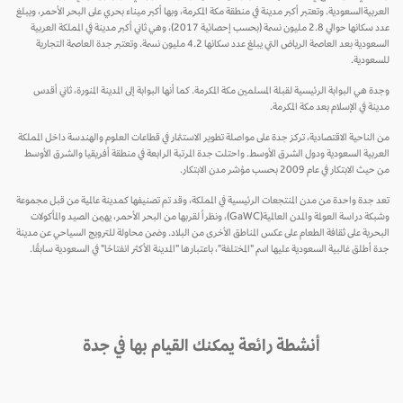
العربيةالسعودية. وتعتبر أكبر مدينة في منطقة مكة المكرمة، وبها أكبر ميناء بحري على البحر الأحمر، ويبلغ
عدد سكانها حوالي 2.8 مليون نسمة (بحسب إحصائية 2017)، وهي ثاني أكبر مدينة في المملكة العربية
السعودية بعد العاصمة الرياض التي يبلغ عدد سكانها 4.2 مليون نسمة. وتعتبر جدة العاصمة التجارية
للسعودية.
وجدة هي البوابة الرئيسية لقبلة المسلمين مكة المكرمة. كما أنها البوابة إلى المدينة المنورة، ثاني أقدس
مدينة في الإسلام بعد مكة المكرمة.
من الناحية الاقتصادية، تركز جدة على مواصلة تطوير الاستثمار في قطاعات العلوم والهندسة داخل المملكة
العربية السعودية ودول الشرق الأوسط. واحتلت جدة المرتبة الرابعة في منطقة أفريقيا والشرق الأوسط
من حيث الابتكار في عام 2009 بحسب مؤشر مدن الابتكار.
تعد جدة واحدة من مدن المنتجعات الرئيسية في المملكة، وقد تم تصنيفها كمدينة عالمية من قبل مجموعة
وشبكة دراسة العولمة والمدن العالمية(GaWC)، ونظراً لقربها من البحر الأحمر، يهيمن الصيد والمأكولات
البحرية على ثقافة الطعام على عكس المناطق الأخرى من البلاد. وضمن محاولة للترويج السياحي عن مدينة
جدة أطلق غالبية السعودية عليها اسم "المختلفة"، باعتبارها "المدينة الأكثر انفتاحًا" في السعودية سابقًا.
أنشطة رائعة يمكنك القيام بها في جدة